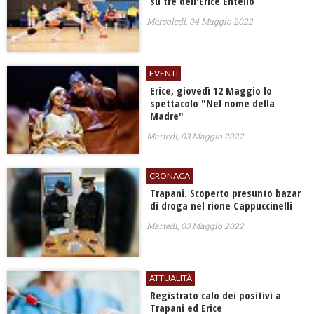
su tre dell'Erice Entello
Mercoledì, 04 Maggio 2022
EVENTI
Erice, giovedì 12 Maggio lo
spettacolo "Nel nome della
Madre"
Martedì, 03 Maggio 2022
CRONACA
Trapani. Scoperto presunto bazar
di droga nel rione Cappuccinelli
Martedì, 03 Maggio 2022
ATTUALITÀ
Registrato calo dei positivi a
Trapani ed Erice