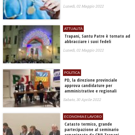
Lunedì, 02 Maggio 2022
ATTUALITÀ
Trapani, Santu Patre è tornato ad
abbracciare i suoi fedeli
Lunedì, 02 Maggio 2022
POLITICA
PD, la direzione provinciale
approva candidature per
amministrative e regionali
Sabato, 30 Aprile 2022
ECONOMIA E LAVORO
Catasto termico, grande
partecipazione al seminario
organizzato da CNA Trapani