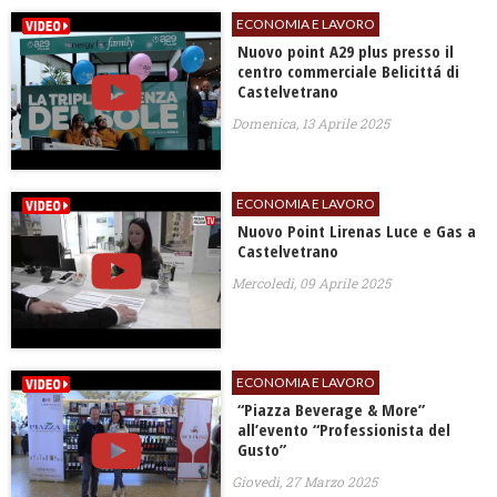
ECONOMIA E LAVORO
Nuovo point A29 plus presso il
centro commerciale Belicittá di
Castelvetrano
Domenica, 13 Aprile 2025
ECONOMIA E LAVORO
Nuovo Point Lirenas Luce e Gas a
Castelvetrano
Mercoledì, 09 Aprile 2025
ECONOMIA E LAVORO
“Piazza Beverage & More”
all’evento “Professionista del
Gusto”
Giovedì, 27 Marzo 2025