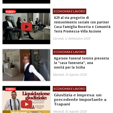
ECONOMIA E LAVORO
A29 al via progetto di
reinserimento sociale con partner
Casa Famiglia Rosetta e Comunità
Terra Promessa-Villa Ascione
Giovedì, 11 Settembre 2025
ECONOMIA E LAVORO
Agatone Funeral Service presenta
la "casa funeraria", una
novità per la Sicilia
Martedì, 19 Agosto 2025
ECONOMIA E LAVORO
𝗚𝗶𝘂𝘀𝘁𝗶𝘇𝗶𝗮 𝗲 𝗶𝗺𝗽𝗿𝗲𝘀𝗮: 𝘂𝗻
𝗽𝗿𝗲𝗰𝗲𝗱𝗲𝗻𝘁𝗲 𝗶𝗺𝗽𝗼𝗿𝘁𝗮𝗻𝘁𝗲 𝗮
𝗧𝗿𝗮𝗽𝗮𝗻𝗶
Venerdì, 01 Agosto 2025