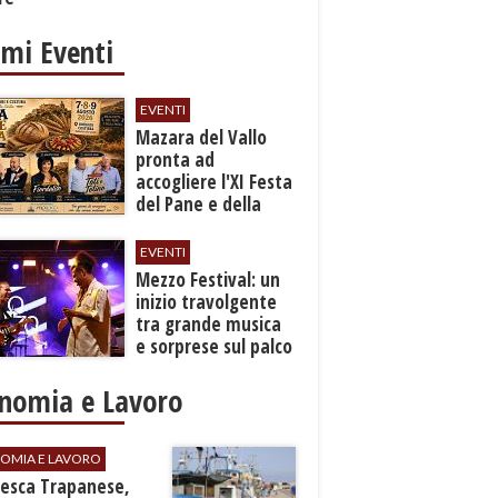
imi Eventi
EVENTI
Mazara del Vallo
pronta ad
accogliere l'XI Festa
del Pane e della
Pasta
EVENTI
Mezzo Festival: un
inizio travolgente
tra grande musica
e sorprese sul palco
nomia e Lavoro
OMIA E LAVORO
Pesca Trapanese,