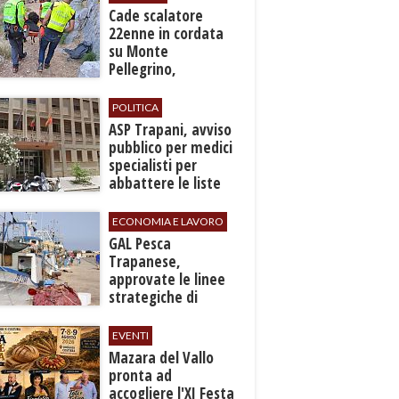
​Cade scalatore
22enne in cordata
su Monte
Pellegrino,
recuperato con
grave ferita a una
POLITICA
gamba
ASP Trapani, avviso
pubblico per medici
specialisti per
abbattere le liste
d'attesa
ECONOMIA E LAVORO
GAL Pesca
Trapanese,
approvate le linee
strategiche di
sviluppo: Stati
Generali il 24
EVENTI
settembre
Mazara del Vallo
pronta ad
accogliere l'XI Festa