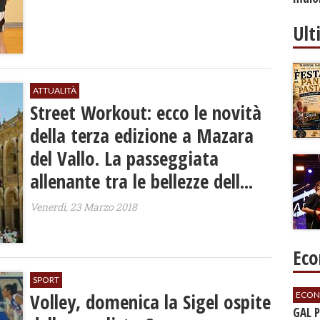
Ult
ATTUALITÀ
Street Workout: ecco le novità
della terza edizione a Mazara
del Vallo. La passeggiata
allenante tra le bellezze dell...
Venerdì, 23 Marzo 2018
Eco
SPORT
Volley, domenica la Sigel ospite
ECON
GAL 