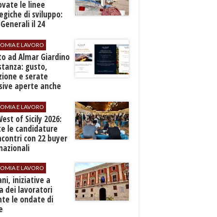
vate le linee
egiche di sviluppo:
 Generali il 24
embre
OMIA E LAVORO
to ad Almar Giardino
stanza: gusto,
zione e serate
sive aperte anche
ospiti esterni
OMIA E LAVORO
est of Sicily 2026:
e le candidature
ncontri con 22 buyer
nazionali
OMIA E LAVORO
ani, iniziative a
a dei lavoratori
te le ondate di
e