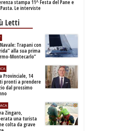
erenza stampa 11^ Festa del Pane e
 Pasta. Le interviste
iù Letti
T
 Navale: Trapani con
ida” alla sua prima
ermo-Montecarlo”
ICA
zia Provinciale, 14
i pronti a prendere
zio dal prossimo
nno
ACA
rva Zingaro,
erata una turista
ne colta da grave
re