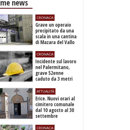
ime news
CRONACA
​Grave un operaio
precipitato da una
scala in una cantina
di Mazara del Vallo
CRONACA
​Incidente sul lavoro
nel Palermitano,
grave 52enne
caduto da 3 metri
in un cantiere
ATTUALITÀ
​Erice. Nuovi orari al
cimitero comunale
dal 10 agosto al 30
settembre
CRONACA