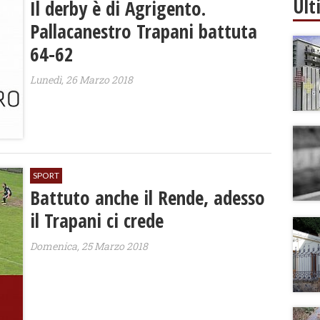
Ult
Il derby è di Agrigento.
Pallacanestro Trapani battuta
64-62
Lunedì, 26 Marzo 2018
SPORT
Battuto anche il Rende, adesso
il Trapani ci crede
Domenica, 25 Marzo 2018