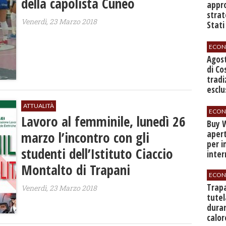
della capolista Cuneo
appro
strat
Venerdì, 23 Marzo 2018
Stati
sett
ECON
Agos
di Co
tradi
esclu
agli 
ATTUALITÀ
ECON
Lavoro al femminile, lunedì 26
Buy W
marzo l’incontro con gli
apert
per i
studenti dell’Istituto Ciaccio
inter
Montalto di Trapani
ECON
​Trap
Venerdì, 23 Marzo 2018
tutel
duran
calor