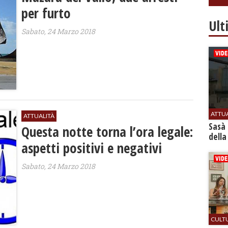
per furto
Ult
Sabato, 24 Marzo 2018
ATTU
ATTUALITÀ
Sasà 
Questa notte torna l’ora legale:
della
aspetti positivi e negativi
Sabato, 24 Marzo 2018
CULT