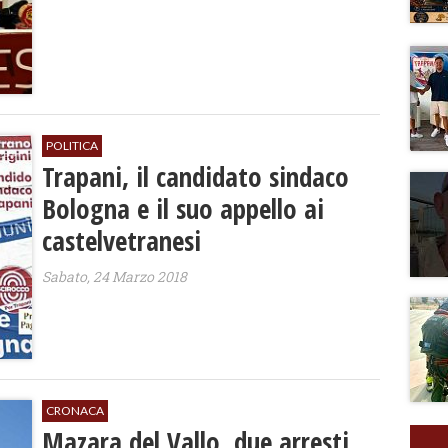
POLITICA
Trapani, il candidato sindaco
Bologna e il suo appello ai
castelvetranesi
Sabato, 24 Marzo 2018
CRONACA
Mazara del Vallo, due arresti