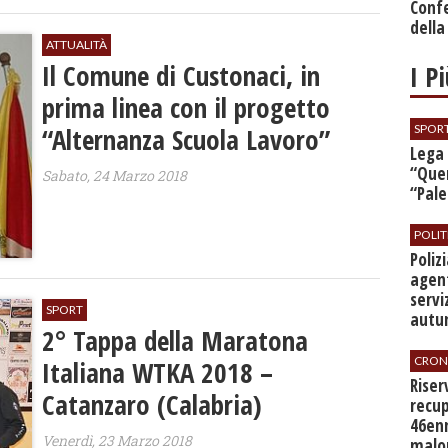
Conf
della
ATTUALITÀ
Il Comune di Custonaci, in
I P
prima linea con il progetto
“Alternanza Scuola Lavoro”
SPOR
​Lega
“Quer
Sabato, 24 Marzo 2018
“Pal
POLIT
​Poli
agent
servi
SPORT
autu
2° Tappa della Maratona
CRON
Italiana WTKA 2018 –
​Rise
Catanzaro (Calabria)
recup
46en
Venerdì, 23 Marzo 2018
malo