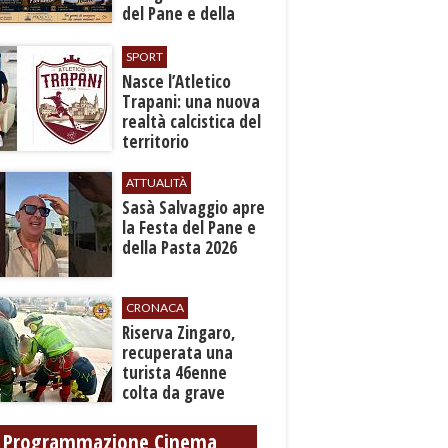
del Pane e della
Pasta
SPORT
Nasce l’Atletico
Trapani: una nuova
realtà calcistica del
territorio
ATTUALITÀ
Sasà Salvaggio apre
la Festa del Pane e
della Pasta 2026
CRONACA
​Riserva Zingaro,
recuperata una
turista 46enne
colta da grave
malore
Programmazione Cinema