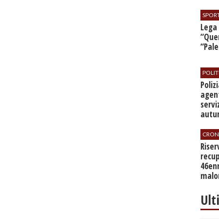
SPOR
​Lega
“Quer
“Pal
POLIT
​Poli
agent
servi
autu
CRON
​Rise
recup
46en
malo
Ult