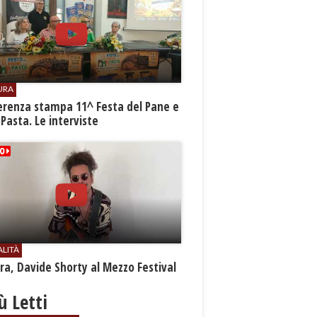
URA
erenza stampa 11^ Festa del Pane e
 Pasta. Le interviste
ALITÀ
a, Davide Shorty al Mezzo Festival
iù Letti