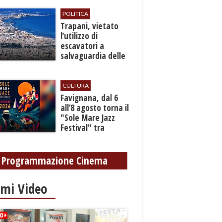
bilancio
POLITICA
​Trapani, vietato
l’utilizzo di
escavatori a
salvaguardia delle
reti idrica e
fognaria
CULTURA
Favignana, dal 6
all’8 agosto torna il
"Sole Mare Jazz
Festival" tra
musica, arte e
cultura
Programmazione Cinema
imi Video