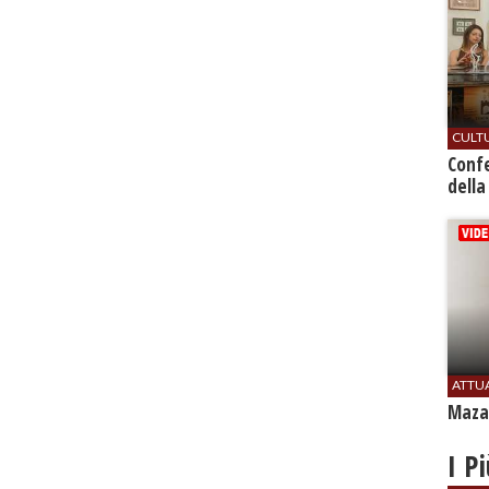
CULT
Conf
della
ATTU
Mazar
I P