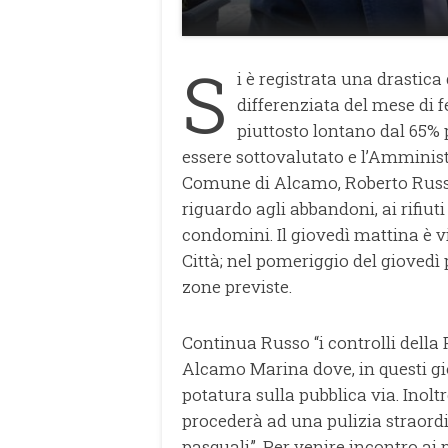
S
i è registrata una drastic
differenziata del mese di fe
piuttosto lontano dal 65% 
essere sottovalutato e l’Amminist
Comune di Alcamo, Roberto Russo -
riguardo agli abbandoni, ai rifiuti
condomini. Il giovedì mattina è vie
Città; nel pomeriggio del giovedì 
zone previste.
Continua Russo “i controlli della
Alcamo Marina dove, in questi gio
potatura sulla pubblica via. Inolt
procederà ad una pulizia straordin
pasquali”. Per venire incontro ai pr