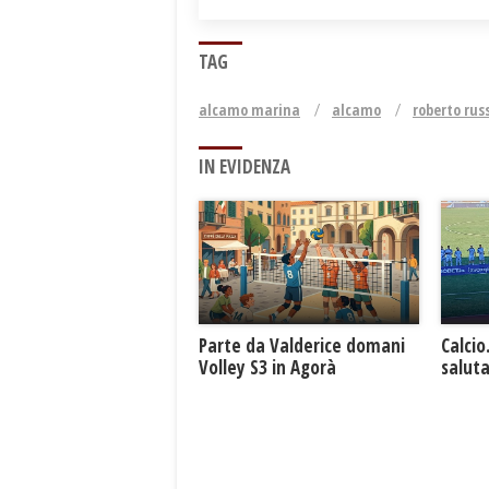
TAG
alcamo marina
alcamo
roberto rus
IN EVIDENZA
Parte da Valderice domani
Calcio
Volley S3 in Agorà
saluta