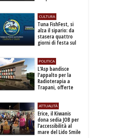
autunno
CULTURA
​Tuna FishFest, si
alza il sipario: da
stasera quattro
giorni di festa sul
mare a Bonagia
POLITICA
L'Asp bandisce
l'appalto per la
Radioterapia a
Trapani, offerte
entro l'8 ottobre
ATTUALITÀ
​Erice, il Kiwanis
dona sedia JOB per
l’accessibilità al
mare del Lido Smile