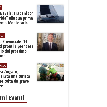
T
 Navale: Trapani con
ida” alla sua prima
ermo-Montecarlo”
ICA
zia Provinciale, 14
i pronti a prendere
zio dal prossimo
nno
ACA
rva Zingaro,
erata una turista
ne colta da grave
re
imi Eventi