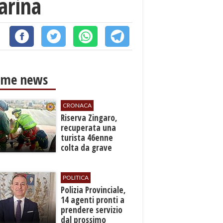
arina
ime news
CRONACA
​Riserva Zingaro,
recuperata una
turista 46enne
colta da grave
malore
POLITICA
​Polizia Provinciale,
14 agenti pronti a
prendere servizio
dal prossimo