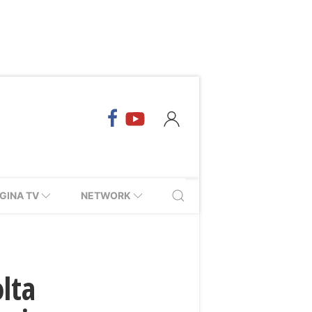
GINA TV
NETWORK
olta