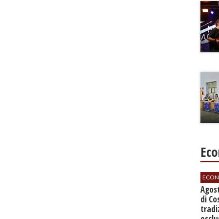
Eco
ECON
Agos
di Co
tradi
esclu