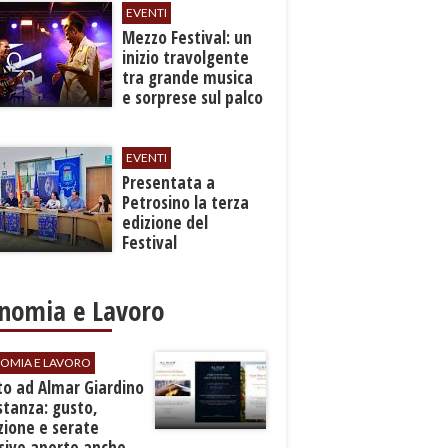
EVENTI
Mezzo Festival: un
inizio travolgente
tra grande musica
e sorprese sul palco
EVENTI
Presentata a
Petrosino la terza
edizione del
Festival
Internazione della
Canzone Italiana
"Voci dal
nomia e Lavoro
Mediterraneo"
OMIA E LAVORO
to ad Almar Giardino
stanza: gusto,
zione e serate
sive aperte anche