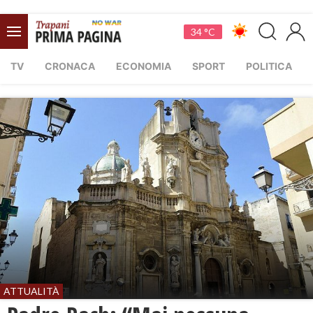
34 °C
TV
CRONACA
ECONOMIA
SPORT
POLITICA
ATTUALITÀ