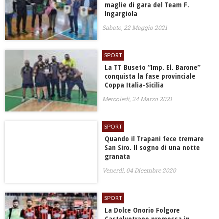
maglie di gara del Team F.
Ingargiola
Sabato, 22 Maggio 2021
SPORT
La TT Buseto “Imp. El. Barone”
conquista la fase provinciale
Coppa Italia-Sicilia
Mercoledì, 24 Marzo 2021
SPORT
Quando il Trapani fece tremare
San Siro. Il sogno di una notte
granata
Venerdì, 04 Dicembre 2020
SPORT
La Dolce Onorio Folgore
Castelvetrano promossa in