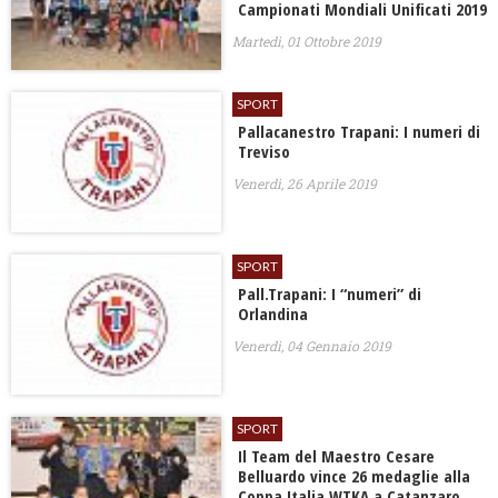
Campionati Mondiali Unificati 2019
Martedì, 01 Ottobre 2019
SPORT
Pallacanestro Trapani: I numeri di
Treviso
Venerdì, 26 Aprile 2019
SPORT
Pall.Trapani: I “numeri” di
Orlandina
Venerdì, 04 Gennaio 2019
SPORT
Il Team del Maestro Cesare
Belluardo vince 26 medaglie alla
Coppa Italia WTKA a Catanzaro