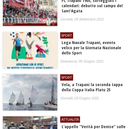
FC Trapani 1905, sorteggiati i
calendari: debutto sul campo del
Sant'Agata
Giovedì, 09 Settembre 2021
SPORT
Lega Navale Trapani, evento
velico per la Giornata Nazionale
dello Sport
Domenica, 06 Giugno 2021
SPORT
Vela, ​a Trapani la seconda tappa
della Coppa Italia Platu 25
Giovedì, 03 Giugno 2021
ATTUALITÀ
L’appello “Verità per Denise” sulle