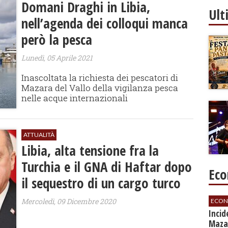
Domani Draghi in Libia,
Ult
nell’agenda dei colloqui manca
però la pesca
Lunedì, 05 Aprile 2021
Inascoltata la richiesta dei pescatori di
Mazara del Vallo della vigilanza pesca
nelle acque internazionali
ATTUALITÀ
Libia, alta tensione fra la
Turchia e il GNA di Haftar dopo
Eco
il sequestro di un cargo turco
Mercoledì, 09 Dicembre 2020
ECON
​Inci
Mazar