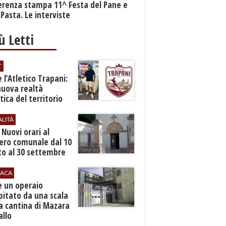
erenza stampa 11^ Festa del Pane e
 Pasta. Le interviste
iù Letti
T
 l’Atletico Trapani:
nuova realtà
stica del territorio
ALITÀ
. Nuovi orari al
ero comunale dal 10
to al 30 settembre
ACA
e un operaio
pitato da una scala
a cantina di Mazara
allo