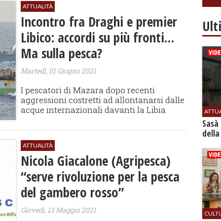
ATTUALITÀ
Incontro fra Draghi e premier
Ult
Libico: accordi su più fronti…
Ma sulla pesca?
Martedì, 01 Giugno 2021
I pescatori di Mazara dopo recenti
aggressioni costretti ad allontanarsi dalle
acque internazionali davanti la Libia
ATTU
Sasà 
della
ATTUALITÀ
Nicola Giacalone (Agripesca)
“serve rivoluzione per la pesca
del gambero rosso”
Giovedì, 13 Maggio 2021
CULT