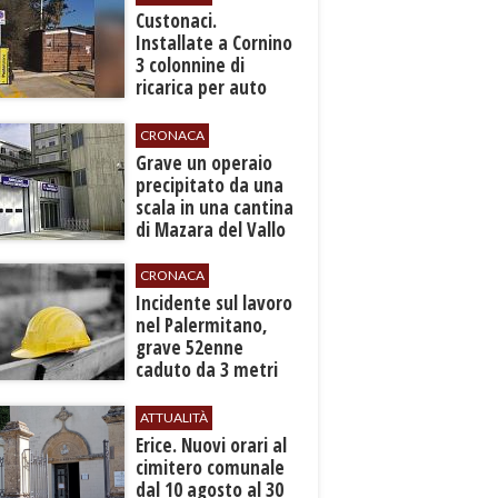
Custonaci.
Installate a Cornino
3 colonnine di
ricarica per auto
elettriche
CRONACA
​Grave un operaio
precipitato da una
scala in una cantina
di Mazara del Vallo
CRONACA
​Incidente sul lavoro
nel Palermitano,
grave 52enne
caduto da 3 metri
in un cantiere
ATTUALITÀ
​Erice. Nuovi orari al
cimitero comunale
dal 10 agosto al 30