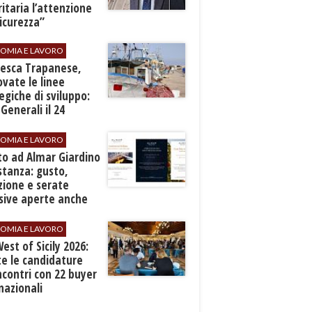
ritaria l’attenzione
sicurezza”
OMIA E LAVORO
Pesca Trapanese,
vate le linee
egiche di sviluppo:
 Generali il 24
embre
OMIA E LAVORO
to ad Almar Giardino
stanza: gusto,
zione e serate
sive aperte anche
ospiti esterni
OMIA E LAVORO
est of Sicily 2026:
e le candidature
ncontri con 22 buyer
nazionali