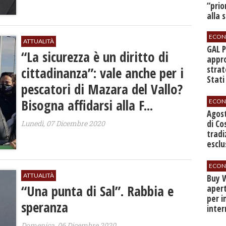
“prio
alla 
ECON
ATTUALITÀ
GAL 
“La sicurezza è un diritto di
appro
strat
cittadinanza”: vale anche per i
Stati
pescatori di Mazara del Vallo?
sett
Bisogna affidarsi alla F...
ECON
Agos
di Co
Lunedì, 07 Dicembre 2020
tradi
esclu
agli 
ECON
ATTUALITÀ
Buy W
“Una punta di Sal”. Rabbia e
apert
per i
speranza
inter
Domenica, 06 Dicembre 2020