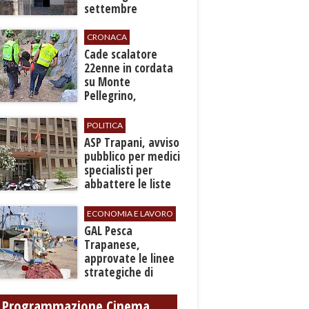
settembre
CRONACA
​Cade scalatore
22enne in cordata
su Monte
Pellegrino,
recuperato con
grave ferita a una
POLITICA
gamba
ASP Trapani, avviso
pubblico per medici
specialisti per
abbattere le liste
d'attesa
ECONOMIA E LAVORO
GAL Pesca
Trapanese,
approvate le linee
strategiche di
sviluppo: Stati
Generali il 24
Programmazione Cinema