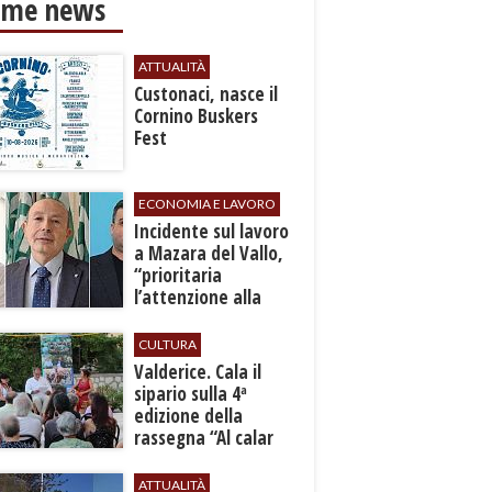
ime news
ATTUALITÀ
Custonaci, nasce il
Cornino Buskers
Fest
ECONOMIA E LAVORO
​Incidente sul lavoro
a Mazara del Vallo,
“prioritaria
l’attenzione alla
sicurezza”
CULTURA
Valderice. Cala il
sipario sulla 4ª
edizione della
rassegna “Al calar
del sole - Libri ed
autori”
ATTUALITÀ