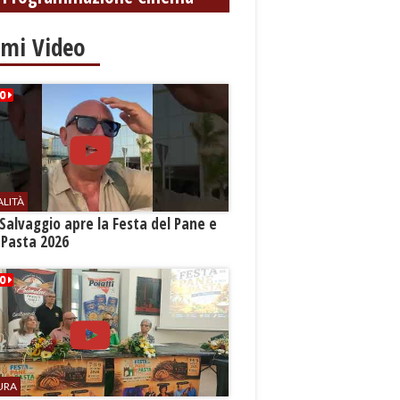
settembre
imi Video
ALITÀ
Salvaggio apre la Festa del Pane e
 Pasta 2026
URA