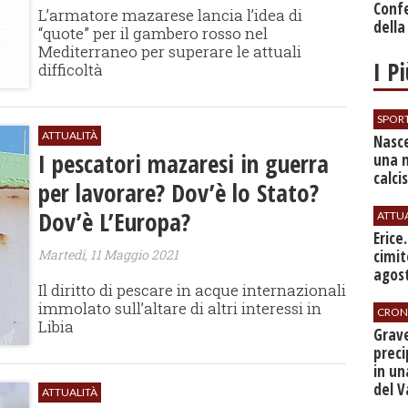
Conf
L’armatore mazarese lancia l’idea di
della
“quote” per il gambero rosso nel
Mediterraneo per superare le attuali
I P
difficoltà
SPOR
ATTUALITÀ
Nasce
I pescatori mazaresi in guerra
una 
calci
per lavorare? Dov’è lo Stato?
Dov’è L’Europa?
ATTU
​Erice
cimit
Martedì, 11 Maggio 2021
agos
Il diritto di pescare in acque internazionali
immolato sull’altare di altri interessi in
CRON
Libia
​Grav
preci
in un
del V
ATTUALITÀ