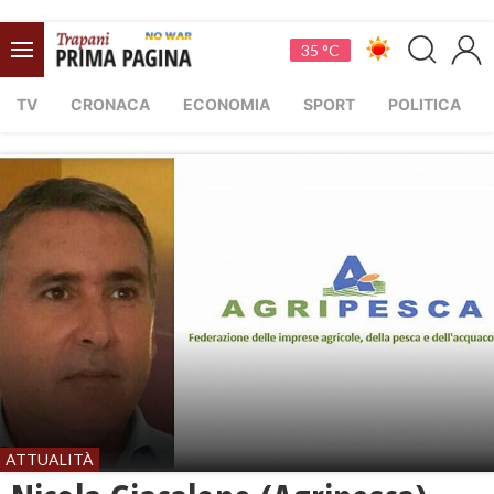
35 °C
TV
CRONACA
ECONOMIA
SPORT
POLITICA
ATTUALITÀ