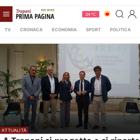
34 °C
TV
CRONACA
ECONOMIA
SPORT
POLITICA
ATTUALITÀ