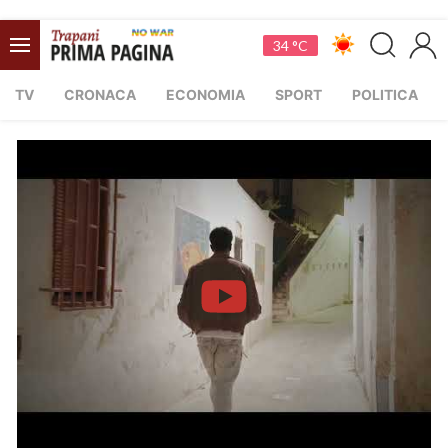
34 °C
TV
CRONACA
ECONOMIA
SPORT
POLITICA