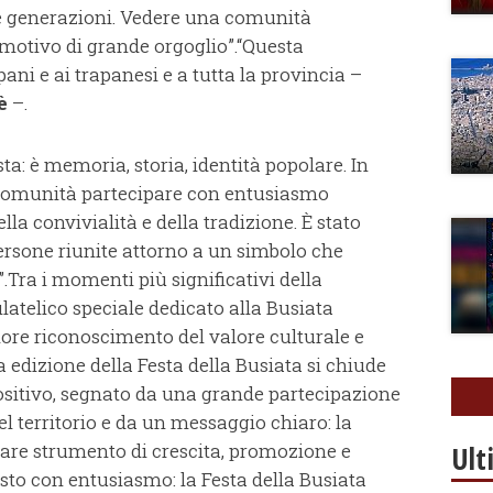
ove generazioni. Vedere una comunità
 motivo di grande orgoglio”.“Questa
ni e ai trapanesi e a tutta la provincia –
rè
–.
a: è memoria, storia, identità popolare. In
 comunità partecipare con entusiasmo
lla convivialità e della tradizione. È stato
rsone riunite attorno a un simbolo che
”.Tra i momenti più significativi della
latelico speciale dedicato alla Busiata
riore riconoscimento del valore culturale e
ma edizione della Festa della Busiata si chiude
sitivo, segnato da una grande partecipazione
l territorio e da un messaggio chiaro: la
are strumento di crescita, promozione e
Ult
sto con entusiasmo: la Festa della Busiata