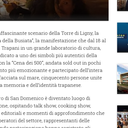
'affascinante scenario della Torre di Ligny, la
 della Busiata”, la manifestazione che dal 18 al
Trapani in un grande laboratorio di cultura,
icato a uno dei simboli più autentici della
con la “Cena dei 500”, andata sold out in pochi
nto più emozionante e partecipato dell’intera
facciata sul mare, cinquecento persone unite
la memoria e dell’identità trapanese.
tro di San Domenico è diventato luogo di
ione, ospitando talk show, cooking show,
ni editoriali e momenti di approfondimento che
eratori del settore, rappresentanti delle
Grande partecipazione hanno registrato gli