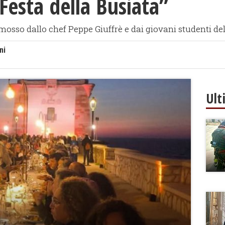
“Festa della Busiata”
mosso dallo chef Peppe Giuffrè e dai giovani studenti dell
ni
Ult