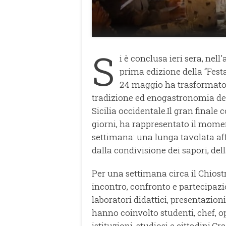
S
i è conclusa ieri sera, nell
prima edizione della “Festa
24 maggio ha trasformato 
tradizione ed enogastronomia ded
Sicilia occidentale.Il gran finale 
giorni, ha rappresentato il mome
settimana: una lunga tavolata af
dalla condivisione dei sapori, del
Per una settimana circa il Chios
incontro, confronto e partecipaz
laboratori didattici, presentazio
hanno coinvolto studenti, chef, op
istituzioni, studiosi e cittadini.