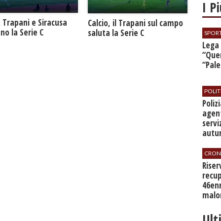
I P
. Trapani e Siracusa
Calcio, il Trapani sul campo
no la Serie C
saluta la Serie C
SPOR
​Lega
“Quer
“Pal
POLIT
​Poli
agent
servi
autu
CRON
​Rise
recup
46en
malo
Ult