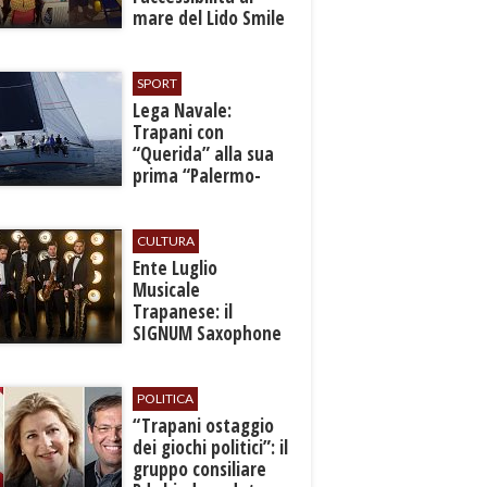
mare del Lido Smile
SPORT
​Lega Navale:
Trapani con
“Querida” alla sua
prima “Palermo-
Montecarlo”
CULTURA
Ente Luglio
Musicale
Trapanese: il
SIGNUM Saxophone
Quartet in concerto
con l’“American
Dream”
POLITICA
​“Trapani ostaggio
dei giochi politici”: il
gruppo consiliare