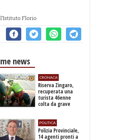
’Istituto Florio
ime news
CRONACA
​Riserva Zingaro,
recuperata una
turista 46enne
colta da grave
malore
POLITICA
​Polizia Provinciale,
14 agenti pronti a