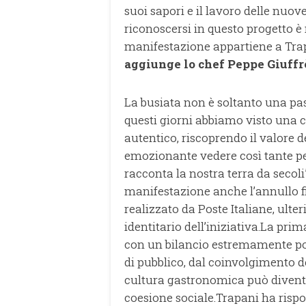
suoi sapori e il lavoro delle nu
riconoscersi in questo progetto è
manifestazione appartiene a Trapa
aggiunge lo chef Peppe Giuff
La busiata non è soltanto una past
questi giorni abbiamo visto una
autentico, riscoprendo il valore de
emozionante vedere così tante pe
racconta la nostra terra da secoli
manifestazione anche l’annullo fi
realizzato da Poste Italiane, ulte
identitario dell’iniziativa.La pri
con un bilancio estremamente po
di pubblico, dal coinvolgimento de
cultura gastronomica può divent
coesione sociale.Trapani ha rispo