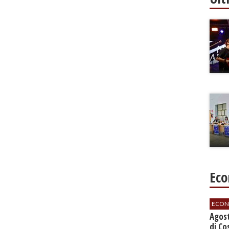
Eco
ECON
Agos
di Co