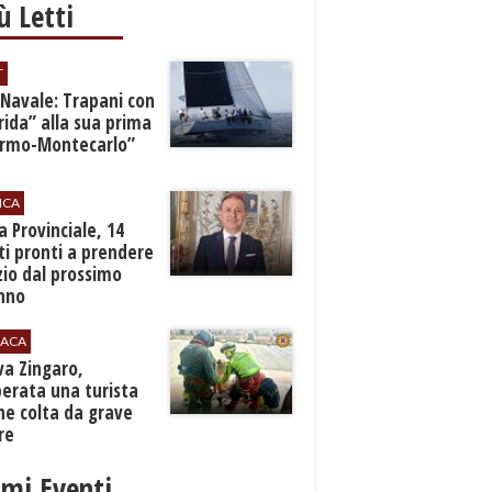
iù Letti
T
 Navale: Trapani con
ida” alla sua prima
ermo-Montecarlo”
ICA
zia Provinciale, 14
i pronti a prendere
zio dal prossimo
nno
ACA
rva Zingaro,
erata una turista
ne colta da grave
re
imi Eventi