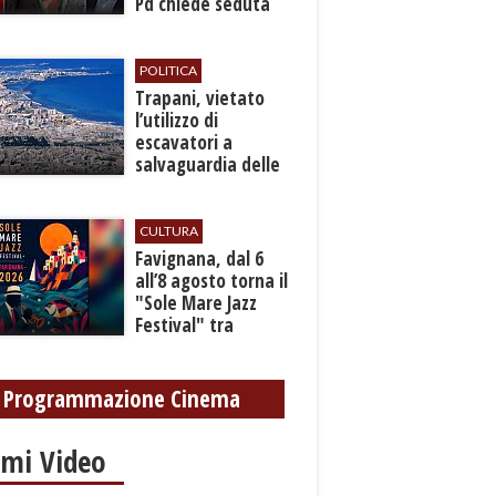
Pd chiede seduta
anticipata per il
bilancio
POLITICA
​Trapani, vietato
l’utilizzo di
escavatori a
salvaguardia delle
reti idrica e
fognaria
CULTURA
Favignana, dal 6
all’8 agosto torna il
"Sole Mare Jazz
Festival" tra
musica, arte e
cultura
Programmazione Cinema
imi Video