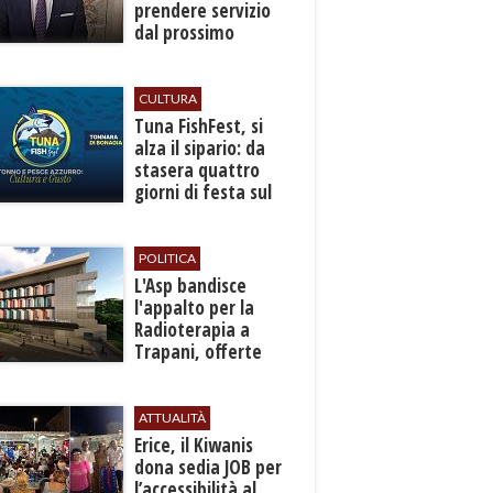
prendere servizio
dal prossimo
autunno
CULTURA
​Tuna FishFest, si
alza il sipario: da
stasera quattro
giorni di festa sul
mare a Bonagia
POLITICA
L'Asp bandisce
l'appalto per la
Radioterapia a
Trapani, offerte
entro l'8 ottobre
ATTUALITÀ
​Erice, il Kiwanis
dona sedia JOB per
l’accessibilità al