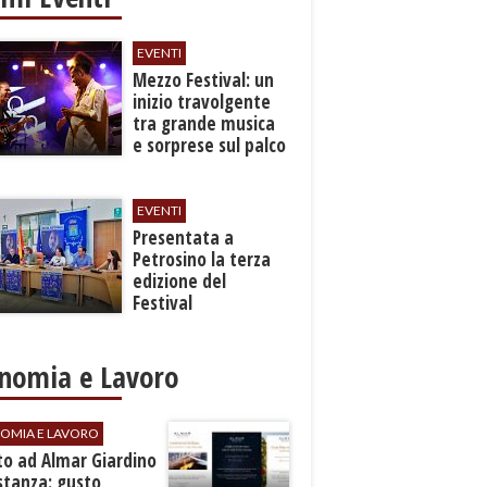
EVENTI
Mezzo Festival: un
inizio travolgente
tra grande musica
e sorprese sul palco
EVENTI
Presentata a
Petrosino la terza
edizione del
Festival
Internazione della
Canzone Italiana
"Voci dal
nomia e Lavoro
Mediterraneo"
OMIA E LAVORO
to ad Almar Giardino
stanza: gusto,