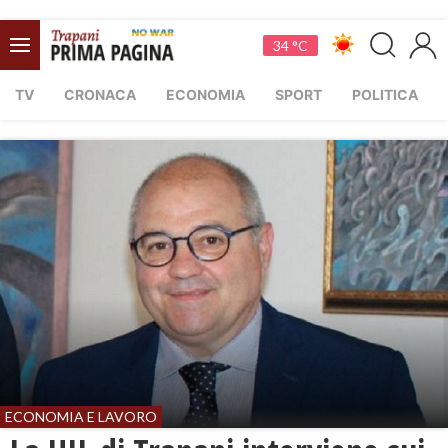
34 °C
TV
CRONACA
ECONOMIA
SPORT
POLITICA
ECONOMIA E LAVORO