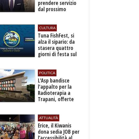
prendere servizio
dal prossimo
autunno
CULTURA
​Tuna FishFest, si
alza il sipario: da
stasera quattro
giorni di festa sul
mare a Bonagia
POLITICA
L'Asp bandisce
l'appalto per la
Radioterapia a
Trapani, offerte
entro l'8 ottobre
ATTUALITÀ
​Erice, il Kiwanis
dona sedia JOB per
l’accessibilità al