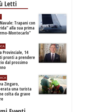
iù Letti
T
 Navale: Trapani con
ida” alla sua prima
ermo-Montecarlo”
ICA
zia Provinciale, 14
i pronti a prendere
zio dal prossimo
nno
ACA
rva Zingaro,
erata una turista
ne colta da grave
re
imi Eventi