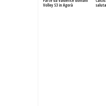
Parte da Valderice domani
Calcio
Volley S3 in Agorà
saluta