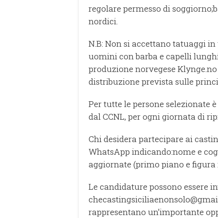
regolare permesso di soggiorno;ba
nordici.
N.B: Non si accettano tatuaggi in v
uomini con barba e capelli lunghi
produzione norvegese Klynge.no e
distribuzione prevista sulle princ
Per tutte le persone selezionate
dal CCNL, per ogni giornata di rip
Chi desidera partecipare ai cast
WhatsApp indicando:nome e cognom
aggiornate (primo piano e figura 
Le candidature possono essere inv
checastingsiciliaenonsolo@gmai
rappresentano un’importante oppor