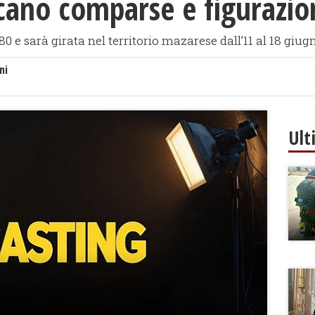
cano comparse e figurazio
80 e sarà girata nel territorio mazarese dall’11 al 18 giug
ni
Ult