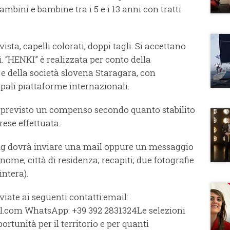
mbini e bambine tra i 5 e i 13 anni con tratti
ista, capelli colorati, doppi tagli. Si accettano
. “HENKI” è realizzata per conto della
 della società slovena Staragara, con
ipali piattaforme internazionali.
 è previsto un compenso secondo quanto stabilito
rese effettuata.
ing dovrà inviare una mail oppure un messaggio
e; città di residenza; recapiti; due fotografie
intera).
iate ai seguenti contatti:email:
l.com WhatsApp: +39 392 2831324Le selezioni
tunità per il territorio e per quanti