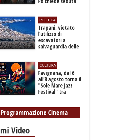
Pd chiede seduta
anticipata per il
bilancio
POLITICA
​Trapani, vietato
l’utilizzo di
escavatori a
salvaguardia delle
reti idrica e
fognaria
CULTURA
Favignana, dal 6
all’8 agosto torna il
"Sole Mare Jazz
Festival" tra
musica, arte e
cultura
Programmazione Cinema
imi Video