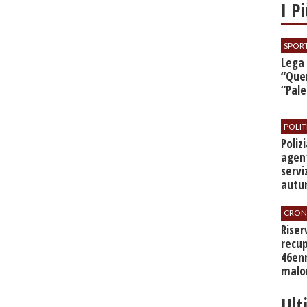
I P
SPOR
​Lega
“Quer
“Pal
POLIT
​Poli
agent
servi
autu
CRON
​Rise
recup
46en
malo
Ult