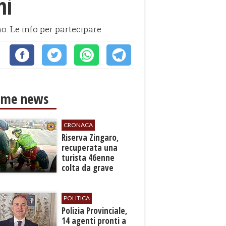
ni
no. Le info per partecipare
ime news
CRONACA
​Riserva Zingaro,
recuperata una
turista 46enne
colta da grave
malore
POLITICA
​Polizia Provinciale,
14 agenti pronti a