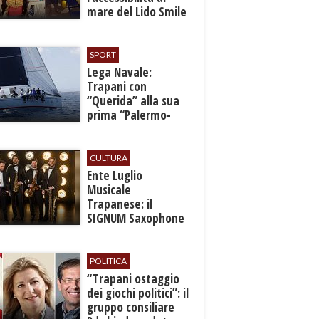
mare del Lido Smile
SPORT
​Lega Navale:
Trapani con
“Querida” alla sua
prima “Palermo-
Montecarlo”
CULTURA
Ente Luglio
Musicale
Trapanese: il
SIGNUM Saxophone
Quartet in concerto
con l’“American
Dream”
POLITICA
​“Trapani ostaggio
dei giochi politici”: il
gruppo consiliare