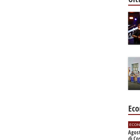
Eco
ECON
Agos
di Co