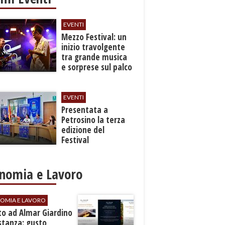
EVENTI
Mezzo Festival: un
inizio travolgente
tra grande musica
e sorprese sul palco
EVENTI
Presentata a
Petrosino la terza
edizione del
Festival
Internazione della
Canzone Italiana
"Voci dal
nomia e Lavoro
Mediterraneo"
OMIA E LAVORO
to ad Almar Giardino
stanza: gusto,