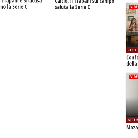
. Trapani e Siracusa
Calcio, il Trapani sul campo
no la Serie C
saluta la Serie C
CULT
Conf
della
ATTU
Mazar