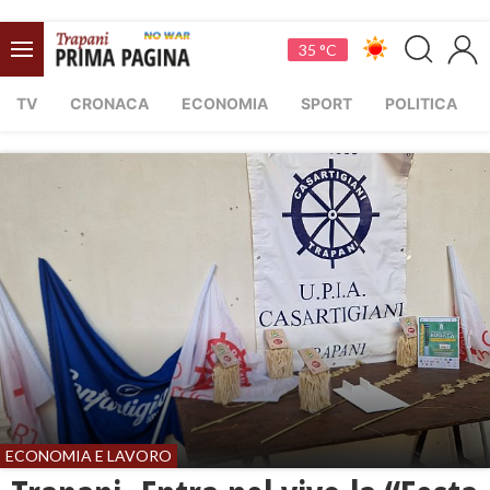
35 °C
TV
CRONACA
ECONOMIA
SPORT
POLITICA
ECONOMIA E LAVORO