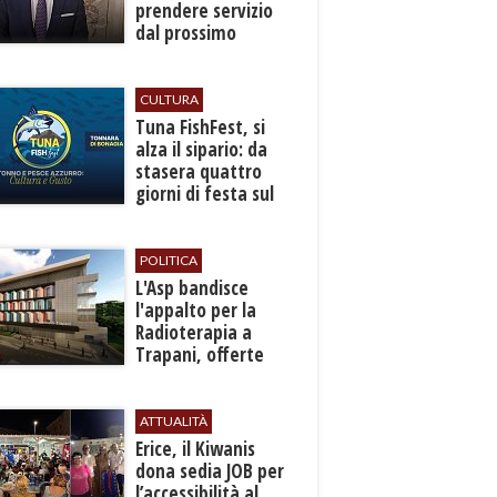
prendere servizio
dal prossimo
autunno
CULTURA
​Tuna FishFest, si
alza il sipario: da
stasera quattro
giorni di festa sul
mare a Bonagia
POLITICA
L'Asp bandisce
l'appalto per la
Radioterapia a
Trapani, offerte
entro l'8 ottobre
ATTUALITÀ
​Erice, il Kiwanis
dona sedia JOB per
l’accessibilità al