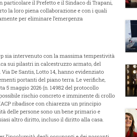
 particolare il Prefetto e il Sindaco di Trapani,
 la loro piena collaborazione e con i quali
amente per eliminare l’emergenza
acp sia intervenuto con la massima tempestività
ca sui pilastri in calcestruzzo armato, del
i Via De Santis, Lotto 14, hanno evidenziato
ementi portanti del piano terra. Le verifiche,
ata 5 maggio 2026 (n. 14982 del protocollo
ossibile rischio concreto e imminente di crollo
L’IACP ribadisce con chiarezza un principio
ità delle persone sono un bene primario e
si altro diritto, incluso il diritto alla casa.
er l’incolumità degli occupanti e dei passanti,