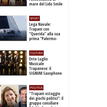
mare del Lido Smile
SPORT
​Lega Navale:
Trapani con
“Querida” alla sua
prima “Palermo-
Montecarlo”
CULTURA
Ente Luglio
Musicale
Trapanese: il
SIGNUM Saxophone
Quartet in concerto
con l’“American
Dream”
POLITICA
​“Trapani ostaggio
dei giochi politici”: il
gruppo consiliare