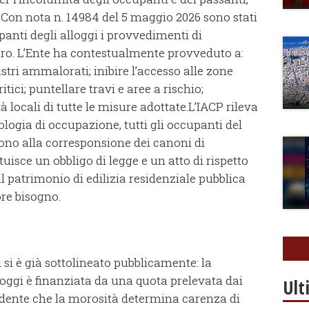
.Con nota n. 14984 del 5 maggio 2026 sono stati
upanti degli alloggi i provvedimenti di
ero. L’Ente ha contestualmente provveduto a:
astri ammalorati; inibire l’accesso alle zone
ici; puntellare travi e aree a rischio;
tà locali di tutte le misure adottate.L’IACP rileva
logia di occupazione, tutti gli occupanti del
ono alla corresponsione dei canoni di
ituisce un obbligo di legge e un atto di rispetto
 il patrimonio di edilizia residenziale pubblica
ore bisogno.
i si è già sottolineato pubblicamente: la
oggi è finanziata da una quota prelevata dai
Ult
vidente che la morosità determina carenza di