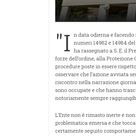
"I
n data odierna e facendo s
numeri 14982 e 14984 del p
ha rassegnato a S. E. il Pr
forze dell’ordine, alla Protezione C
procedure poste in essere rispett
osservare che l’azione avviata se
riscontro nella narrazione giornal
sono occupate e che hanno trascu
notoriamente sempre raggiungibi
L’Ente non è rimasto inerte e non 
problematica emersa e che tocca 
certamente seguito comportamenti 