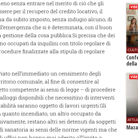
meno senza entrare nel merito di ciò che gli
ere per il recupero del credito locativo, il
 ha da subito imposto, senza indugio alcuno, di
 all’emergenza che si è determinata, con il buon
gestione della cosa pubblica.Si precisa che dei
ano occupati da inquilini con titolo regolare di
CULT
edure finalizzate alla stipula di regolare
Conf
della
vviato nell’immediato un censimento degli
rritorio comunale, al fine di consentire al
to competente ai sensi di legge – di procedere
alloggi disponibili che necessitino di interventi
bitabilità saranno oggetto di lavori urgenti.Gli
in quanto incendiato, un altro occupato da
ATTU
ivamente, restano altri sei detenuti da soggetti
Mazar
 sanatoria ai sensi delle norme vigenti ma che
i uffici non hanno mai aderito all’invito a