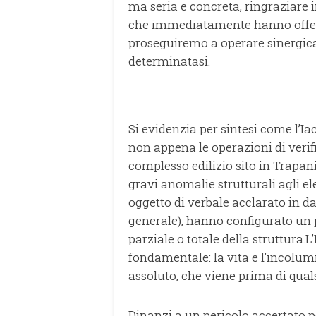
ma seria e concreta, ringraziare in
che immediatamente hanno offerto
proseguiremo a operare sinergic
determinatasi.
Si evidenzia per sintesi come l’I
non appena le operazioni di verifi
complesso edilizio sito in Trapan
gravi anomalie strutturali agli el
oggetto di verbale acclarato in d
generale), hanno configurato un p
parziale o totale della struttura.
fondamentale: la vita e l’incolum
assoluto, che viene prima di qualsia
Dinanzi a un pericolo accertato p