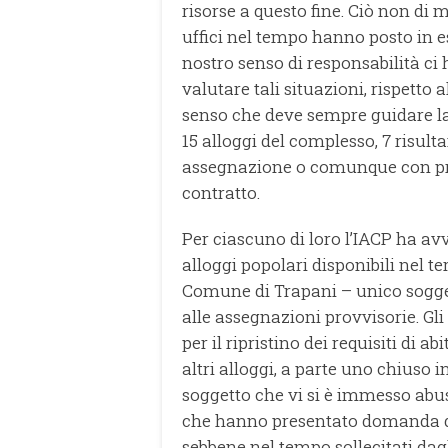
risorse a questo fine. Ciò non di 
uffici nel tempo hanno posto in ess
nostro senso di responsabilità ci
valutare tali situazioni, rispetto
senso che deve sempre guidare la 
15 alloggi del complesso, 7 risult
assegnazione o comunque con proc
contratto.
Per ciascuno di loro l’IACP ha a
alloggi popolari disponibili nel te
Comune di Trapani – unico sogget
alle assegnazioni provvisorie. Gli 
per il ripristino dei requisiti di a
altri alloggi, a parte uno chiuso 
soggetto che vi si è immesso abus
che hanno presentato domanda di
sebbene nel tempo sollecitati dagl