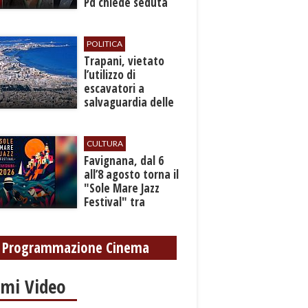
Pd chiede seduta
anticipata per il
bilancio
POLITICA
​Trapani, vietato
l’utilizzo di
escavatori a
salvaguardia delle
reti idrica e
fognaria
CULTURA
Favignana, dal 6
all’8 agosto torna il
"Sole Mare Jazz
Festival" tra
musica, arte e
cultura
Programmazione Cinema
imi Video