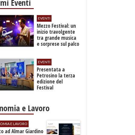
imi Eventi
EVENTI
Mezzo Festival: un
inizio travolgente
tra grande musica
e sorprese sul palco
EVENTI
Presentata a
Petrosino la terza
edizione del
Festival
Internazione della
Canzone Italiana
"Voci dal
nomia e Lavoro
Mediterraneo"
OMIA E LAVORO
to ad Almar Giardino