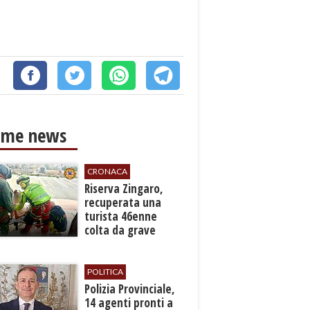
ime news
CRONACA
​Riserva Zingaro,
recuperata una
turista 46enne
colta da grave
malore
POLITICA
​Polizia Provinciale,
14 agenti pronti a