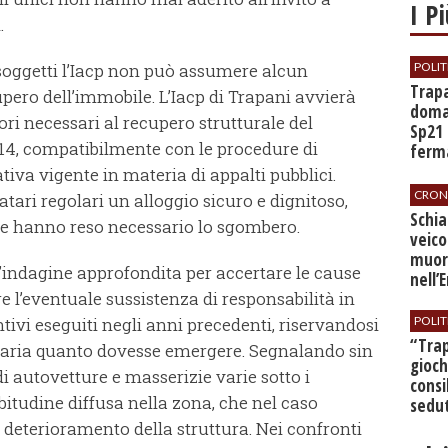
I P
.
i soggetti l’Iacp non può assumere alcun
POLIT
​Trap
pero dell’immobile. L’Iacp di Trapani avvierà
doman
vori necessari al recupero strutturale del
Sp21 
 14, compatibilmente con le procedure di
ferma
all’a
iva vigente in materia di appalti pubblici.
CRON
natari regolari un alloggio sicuro e dignitoso,
​Schi
che hanno reso necessario lo sgombero.
veico
muor
’indagine approfondita per accertare le cause
nell’
re l’eventuale sussistenza di responsabilità in
tivi eseguiti negli anni precedenti, riservandosi
POLIT
​“Tra
iziaria quanto dovesse emergere. Segnalando sin
gioch
 di autovetture e masserizie varie sotto i
consi
bitudine diffusa nella zona, che nel caso
sedut
bilan
l deterioramento della struttura. Nei confronti