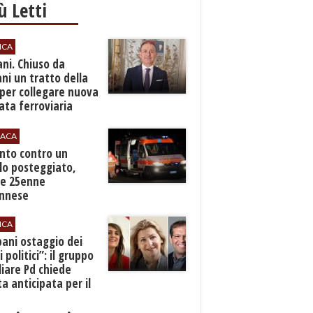
iù Letti
ICA
ani. Chiuso da
i un tratto della
per collegare nuova
ta ferroviaria
eroporto
ACA
anto contro un
lo posteggiato,
e 25enne
Ennese
ICA
pani ostaggio dei
i politici”: il gruppo
liare Pd chiede
a anticipata per il
cio