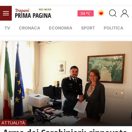
34 °C
TV
CRONACA
ECONOMIA
SPORT
POLITICA
ATTUALITÀ