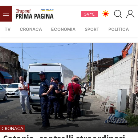
34 °C
TV
CRONACA
ECONOMIA
SPORT
POLITICA
CRONACA