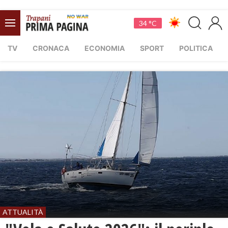
34 °C
TV
CRONACA
ECONOMIA
SPORT
POLITICA
ATTUALITÀ