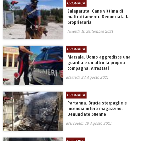
CRONACA
Salaparuta. Cane vittima di
maltrattamenti. Denunciata la
proprietaria
Venerdì, 10 Settembre 2021
CRONACA
Marsala. Uomo aggredisce una
guardia e un altro la propria
compagna. Arrestati
Martedì, 24 Agosto 2021
CRONACA
Partanna. Brucia sterpaglie e
incendia intero magazzino.
Denunciato 58enne
Mercoledì, 18 Agosto 2021
CULTURA