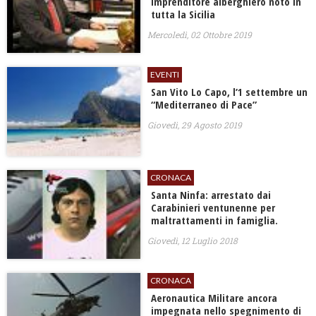
imprenditore alberghiero noto in
tutta la Sicilia
Mercoledì, 02 Ottobre 2019
EVENTI
San Vito Lo Capo, l’1 settembre un
“Mediterraneo di Pace”
Giovedì, 29 Agosto 2019
CRONACA
Santa Ninfa: arrestato dai
Carabinieri ventunenne per
maltrattamenti in famiglia.
Giovedì, 12 Luglio 2018
CRONACA
Aeronautica Militare ancora
impegnata nello spegnimento di