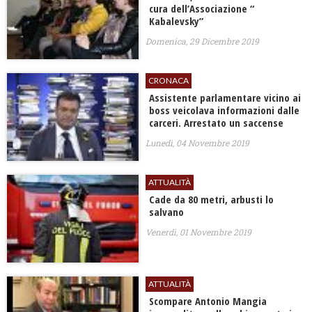
cura dell’Associazione “
Kabalevsky”
Domenica, 29 Dicembre 2019
CRONACA
Assistente parlamentare vicino ai
boss veicolava informazioni dalle
carceri. Arrestato un saccense
Lunedì, 04 Novembre 2019
ATTUALITÀ
Cade da 80 metri, arbusti lo
salvano
Venerdì, 01 Novembre 2019
ATTUALITÀ
Scompare Antonio Mangia