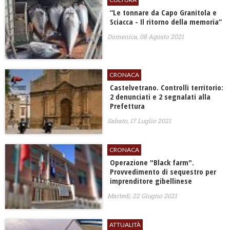
“Le tonnare da Capo Granitola e
Sciacca - Il ritorno della memoria”
Domenica, 08 Agosto 2021
CRONACA
Castelvetrano. Controlli territorio:
2 denunciati e 2 segnalati alla
Prefettura
Sabato, 17 Luglio 2021
CRONACA
Operazione "Black farm".
Provvedimento di sequestro per
imprenditore gibellinese
Martedì, 22 Giugno 2021
ATTUALITÀ