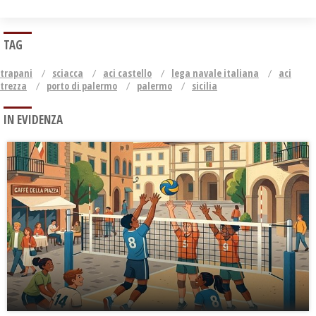
TAG
trapani
sciacca
aci castello
lega navale italiana
aci
trezza
porto di palermo
palermo
sicilia
IN EVIDENZA