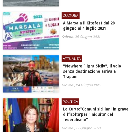
CULTURA
A Marsala il Kitefest dal 28
giugno al 4 luglio 2021
Sabato, 26 Giugno 2021
ATTUALITÀ
"Nowhere Flight Sicily", il volo
senza destinazione arriva a
Trapani
Giovedì, 24 Giugno 2021
POLITICA
Lo Curto:”Comuni siciliani in grave
difficolta’per l’iniquita’ del
federalismo"
Giovedì, 17 Giugno 2021