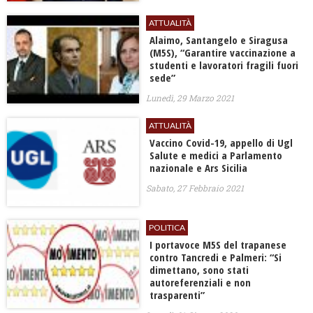
ATTUALITÀ
Alaimo, Santangelo e Siragusa
(M5S), “Garantire vaccinazione a
studenti e lavoratori fragili fuori
sede”
Lunedì, 29 Marzo 2021
ATTUALITÀ
Vaccino Covid-19, appello di Ugl
Salute e medici a Parlamento
nazionale e Ars Sicilia
Sabato, 27 Febbraio 2021
POLITICA
I portavoce M5S del trapanese
contro Tancredi e Palmeri: “Si
dimettano, sono stati
autoreferenziali e non
trasparenti”