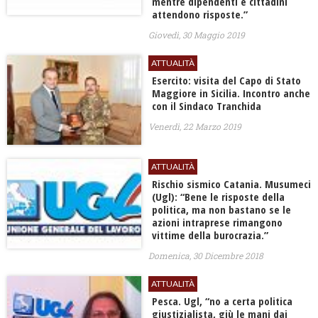
mentre dipendenti e cittadini
attendono risposte.”
Giovedì, 30 Maggio 2019
ATTUALITÀ
Esercito: visita del Capo di Stato
Maggiore in Sicilia. Incontro anche
con il Sindaco Tranchida
Venerdì, 22 Marzo 2019
ATTUALITÀ
Rischio sismico Catania. Musumeci
(Ugl): “Bene le risposte della
politica, ma non bastano se le
azioni intraprese rimangono
vittime della burocrazia.”
Domenica, 30 Dicembre 2018
ATTUALITÀ
Pesca. Ugl, “no a certa politica
giustizialista, giù le mani dai