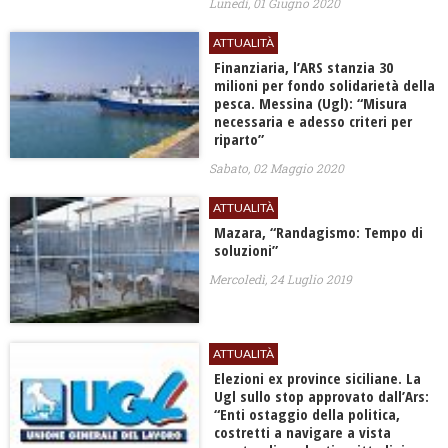
Lunedì, 01 Giugno 2020
ATTUALITÀ
Finanziaria, l’ARS stanzia 30
milioni per fondo solidarietà della
pesca. Messina (Ugl): “Misura
necessaria e adesso criteri per
riparto”
Sabato, 02 Maggio 2020
ATTUALITÀ
Mazara, “Randagismo: Tempo di
soluzioni”
Mercoledì, 24 Luglio 2019
ATTUALITÀ
Elezioni ex province siciliane. La
Ugl sullo stop approvato dall’Ars:
“Enti ostaggio della politica,
costretti a navigare a vista