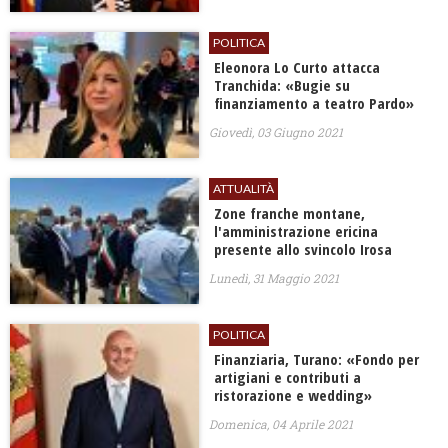
POLITICA
Eleonora Lo Curto attacca
Tranchida: «Bugie su
finanziamento a teatro Pardo»
Giovedì, 03 Giugno 2021
ATTUALITÀ
Zone franche montane,
l'amministrazione ericina
presente allo svincolo Irosa
Lunedì, 31 Maggio 2021
POLITICA
Finanziaria, Turano: «Fondo per
artigiani e contributi a
ristorazione e wedding»
Domenica, 04 Aprile 2021