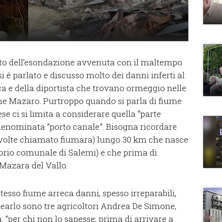
uito dell’esondazione avvenuta con il maltempo
i è parlato e discusso molto dei danni inferti al
ca e della diportista che trovano ormeggio nelle
ume Mazaro. Purtroppo quando si parla di fiume
e ci si limita a considerare quella “parte
 denominata “porto canale”. Bisogna ricordare
 volte chiamato fiumara) lungo 30 km che nasce
itorio comunale di Salemi) e che prima di
i Mazara del Vallo.
esso fiume arreca danni, spesso irreparabili,
nearlo sono tre agricoltori Andrea De Simone,
“per chi non lo sapesse, prima di arrivare a