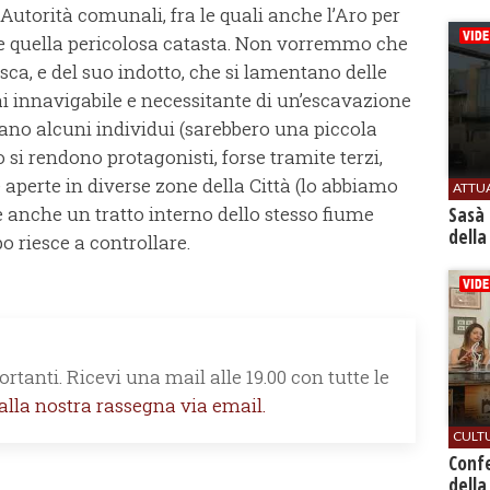
Autorità comunali, fra le quali anche l’Aro per
re quella pericolosa catasta. Non vorremmo che
esca, e del suo indotto, che si lamentano delle
i innavigabile e necessitante di un’escavazione
siano alcuni individui (sarebbero una piccola
si rendono protagonisti, forse tramite terzi,
 aperte in diverse zone della Città (lo abbiamo
ATTU
le anche un tratto interno dello stesso fiume
Sasà 
della
 riesce a controllare.
rtanti. Ricevi una mail alle 19.00 con tutte le
 alla nostra rassegna via email.
CULT
Conf
della