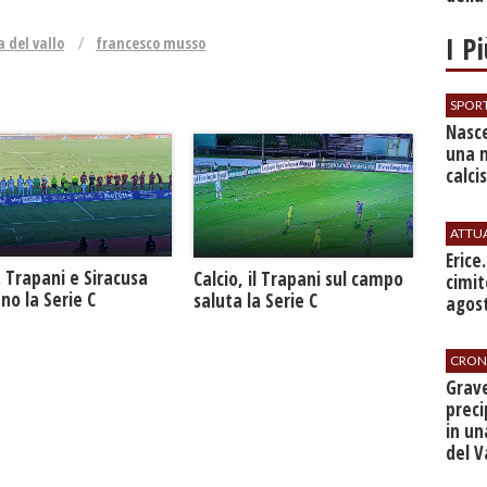
I P
 del vallo
francesco musso
SPOR
Nasce
una 
calci
ATTU
​Erice
. Trapani e Siracusa
Calcio, il Trapani sul campo
cimit
no la Serie C
saluta la Serie C
agos
CRON
​Grav
preci
in un
del V