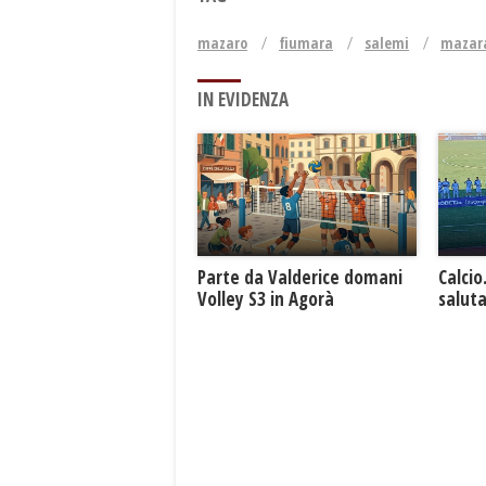
mazaro
fiumara
salemi
mazara
IN EVIDENZA
Parte da Valderice domani
Calcio
Volley S3 in Agorà
saluta