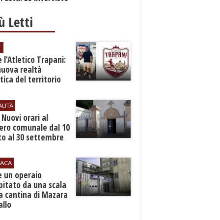
iù Letti
T
 l’Atletico Trapani:
nuova realtà
stica del territorio
ALITÀ
. Nuovi orari al
ero comunale dal 10
to al 30 settembre
ACA
e un operaio
pitato da una scala
a cantina di Mazara
allo