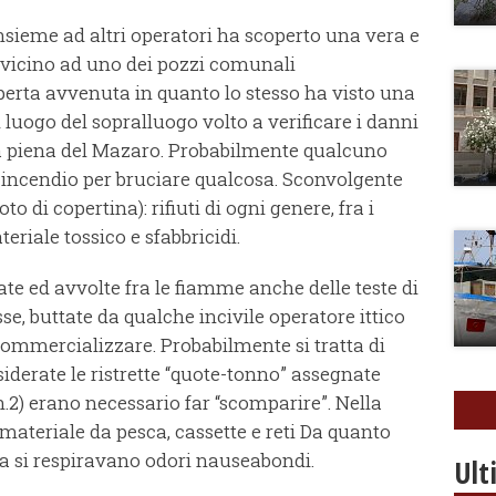
nsieme ad altri operatori ha scoperto una vera e
ro vicino ad uno dei pozzi comunali
operta avvenuta in quanto lo stesso ha visto una
luogo del sopralluogo volto a verificare i danni
lla piena del Mazaro. Probabilmente qualcuno
incendio per bruciare qualcosa. Sconvolgente
to di copertina): rifiuti di ogni genere, fra i
iale tossico e sfabbricidi.
te ed avvolte fra le fiamme anche delle teste di
sse, buttate da qualche incivile operatore ittico
commercializzare. Probabilmente si tratta di
siderate le ristrette “quote-tonno” assegnate
o n.2) erano necessario far “scomparire”. Nella
 materiale da pesca, cassette e reti Da quanto
a si respiravano odori nauseabondi.
Ult