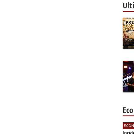
Ult
Eco
ECON
​Inci