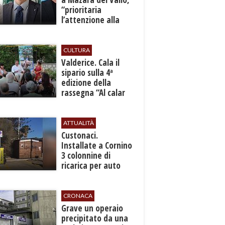
“prioritaria
l’attenzione alla
sicurezza”
CULTURA
Valderice. Cala il
sipario sulla 4ª
edizione della
rassegna “Al calar
del sole - Libri ed
autori”
ATTUALITÀ
Custonaci.
Installate a Cornino
3 colonnine di
ricarica per auto
elettriche
CRONACA
​Grave un operaio
precipitato da una