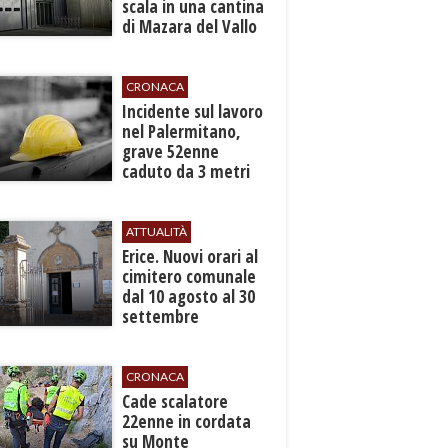
scala in una cantina
di Mazara del Vallo
CRONACA
​Incidente sul lavoro
nel Palermitano,
grave 52enne
caduto da 3 metri
in un cantiere
ATTUALITÀ
​Erice. Nuovi orari al
cimitero comunale
dal 10 agosto al 30
settembre
CRONACA
​Cade scalatore
22enne in cordata
su Monte