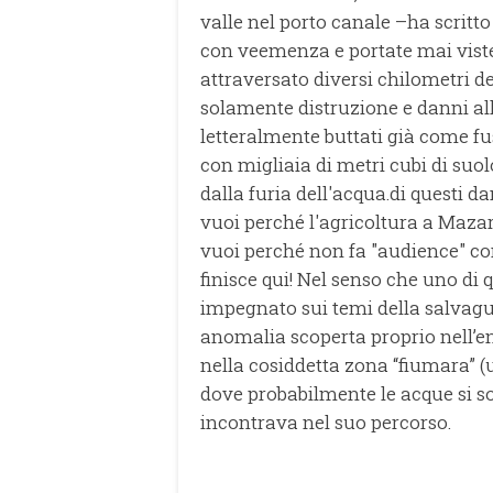
valle nel porto canale –ha scrit
con veemenza e portate mai viste
attraversato diversi chilometri d
solamente distruzione e danni alle
letteralmente buttati già come fus
con migliaia di metri cubi di suol
dalla furia dell'acqua.di questi 
vuoi perché l'agricoltura a Maz
vuoi perché non fa "audience" c
finisce qui! Nel senso che uno di 
impegnato sui temi della salvagu
anomalia scoperta proprio nell’e
nella cosiddetta zona “fiumara” (
dove probabilmente le acque si so
incontrava nel suo percorso.