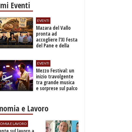
imi Eventi
EVENTI
Mazara del Vallo
pronta ad
accogliere l'XI Festa
del Pane e della
Pasta
EVENTI
Mezzo Festival: un
inizio travolgente
tra grande musica
e sorprese sul palco
nomia e Lavoro
OMIA E LAVORO
dente sul lavoro a