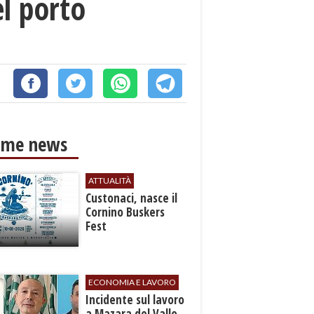
el porto
ime news
ATTUALITÀ
Custonaci, nasce il
Cornino Buskers
Fest
ECONOMIA E LAVORO
​Incidente sul lavoro
a Mazara del Vallo,