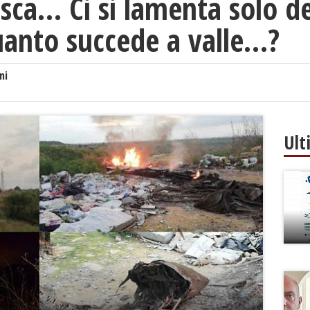
esca… Ci si lamenta solo d
uanto succede a valle…?
ni
Ult