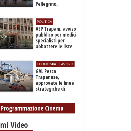
Pellegrino,
recuperato con
grave ferita a una
gamba
POLITICA
ASP Trapani, avviso
pubblico per medici
specialisti per
abbattere le liste
d'attesa
ECONOMIA E LAVORO
GAL Pesca
Trapanese,
approvate le linee
strategiche di
sviluppo: Stati
Generali il 24
settembre
Programmazione Cinema
imi Video