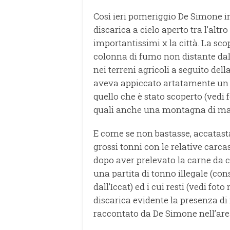
Così ieri pomeriggio De Simone i
discarica a cielo aperto tra l’alt
importantissimi x la città. La sc
colonna di fumo non distante dal 
nei terreni agricoli a seguito de
aveva appiccato artatamente un 
quello che è stato scoperto (vedi fo
quali anche una montagna di mater
E come se non bastasse, accatasta
grossi tonni con le relative carca
dopo aver prelevato la carne da 
una partita di tonno illegale (con
dall’Iccat) ed i cui resti (vedi fot
discarica evidente la presenza di
raccontato da De Simone nell’are