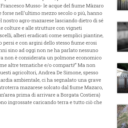
to Francesco Musso- le acque del fiume Màzaro
 forse nell'ultimo mezzo secolo o più, hanno
el nostro agro-mazarese lasciando dietro di sé
 colture e alle strutture con vigneti
celli, alberi eradicati come semplici piantine,
o persi e con argini dello stesso fiume erosi
danni sino ad oggi non ne ha parlato nessuno
ara non è considerata un polmone economico
ome altre tematiche e/o comparti!” Ma non
questi agricoltori, Andrea De Simone, spesso
ardia ambientale, ci ha segnalato una grave
ntroterra mazarese solcato dal fiume Mazaro,
un’area prima di arrivare a Borgata Costiera)
no ingrossate caricando terra e tutto ciò che