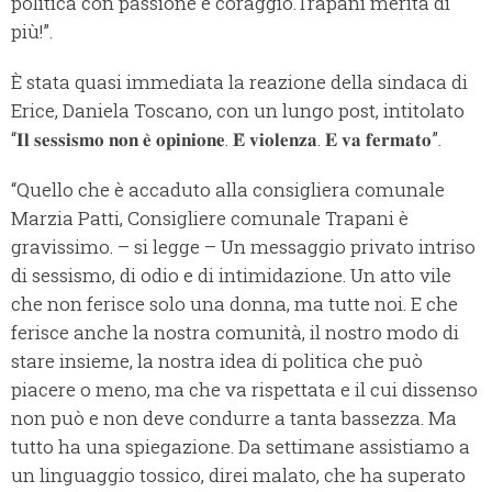
politica con passione e coraggio.Trapani merita di
più!”.
È stata quasi immediata la reazione della sindaca di
Erice, Daniela Toscano, con un lungo post, intitolato
“𝐈𝐥 𝐬𝐞𝐬𝐬𝐢𝐬𝐦𝐨 𝐧𝐨𝐧 𝐞̀ 𝐨𝐩𝐢𝐧𝐢𝐨𝐧𝐞. 𝐄̀ 𝐯𝐢𝐨𝐥𝐞𝐧𝐳𝐚. 𝐄 𝐯𝐚 𝐟𝐞𝐫𝐦𝐚𝐭𝐨”.
“Quello che è accaduto alla consigliera comunale
Marzia Patti, Consigliere comunale Trapani è
gravissimo. – si legge – Un messaggio privato intriso
di sessismo, di odio e di intimidazione. Un atto vile
che non ferisce solo una donna, ma tutte noi. E che
ferisce anche la nostra comunità, il nostro modo di
stare insieme, la nostra idea di politica che può
piacere o meno, ma che va rispettata e il cui dissenso
non può e non deve condurre a tanta bassezza. Ma
tutto ha una spiegazione. Da settimane assistiamo a
un linguaggio tossico, direi malato, che ha superato