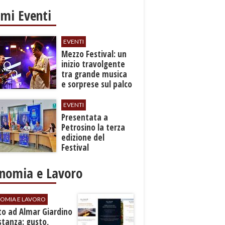
imi Eventi
EVENTI
Mezzo Festival: un
inizio travolgente
tra grande musica
e sorprese sul palco
EVENTI
Presentata a
Petrosino la terza
edizione del
Festival
Internazione della
Canzone Italiana
nomia e Lavoro
"Voci dal
Mediterraneo"
OMIA E LAVORO
to ad Almar Giardino
stanza: gusto,