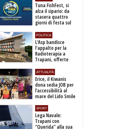
​Tuna FishFest, si
alza il sipario: da
stasera quattro
giorni di festa sul
mare a Bonagia
POLITICA
L'Asp bandisce
l'appalto per la
Radioterapia a
Trapani, offerte
entro l'8 ottobre
ATTUALITÀ
​Erice, il Kiwanis
dona sedia JOB per
l’accessibilità al
mare del Lido Smile
SPORT
​Lega Navale:
Trapani con
“Querida” alla sua