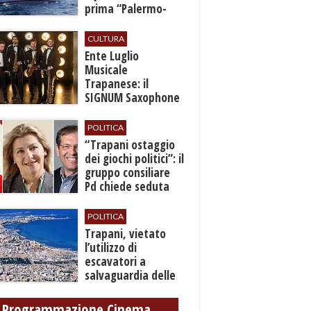
prima “Palermo-
Montecarlo”
CULTURA
Ente Luglio
Musicale
Trapanese: il
SIGNUM Saxophone
Quartet in concerto
con l’“American
POLITICA
Dream”
​“Trapani ostaggio
dei giochi politici”: il
gruppo consiliare
Pd chiede seduta
anticipata per il
bilancio
POLITICA
​Trapani, vietato
l’utilizzo di
escavatori a
salvaguardia delle
reti idrica e
fognaria
Programmazione Cinema