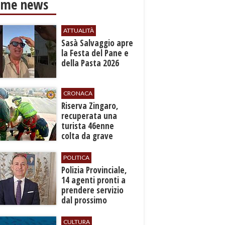
ime news
ATTUALITÀ
Sasà Salvaggio apre
la Festa del Pane e
della Pasta 2026
CRONACA
​Riserva Zingaro,
recuperata una
turista 46enne
colta da grave
malore
POLITICA
​Polizia Provinciale,
14 agenti pronti a
prendere servizio
dal prossimo
autunno
CULTURA