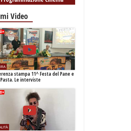
imi Video
URA
erenza stampa 11^ Festa del Pane e
 Pasta. Le interviste
ALITÀ