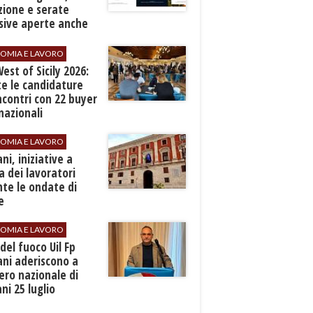
zione e serate
sive aperte anche
ospiti esterni
OMIA E LAVORO
est of Sicily 2026:
e le candidature
ncontri con 22 buyer
nazionali
OMIA E LAVORO
ani, iniziative a
a dei lavoratori
te le ondate di
e
OMIA E LAVORO
i del fuoco Uil Fp
ni aderiscono a
ero nazionale di
i 25 luglio