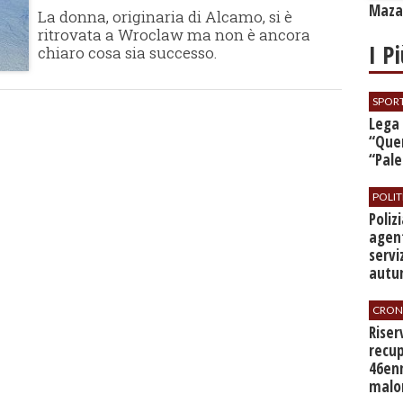
Mazar
La donna, originaria di Alcamo, si è
ritrovata a Wroclaw ma non è ancora
I P
chiaro cosa sia successo.
SPOR
​Lega
“Quer
“Pal
POLIT
​Poli
agent
servi
autu
CRON
​Rise
recup
46en
malo