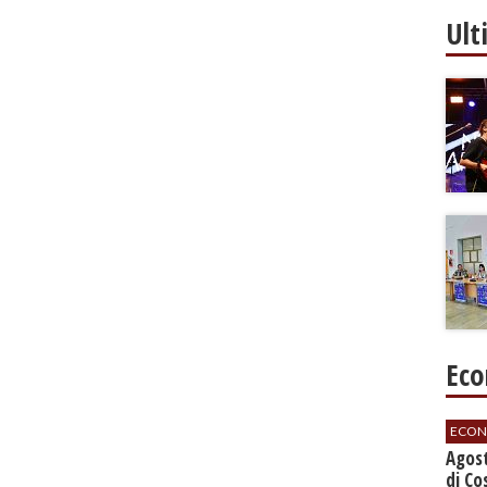
Ult
Eco
ECON
Agos
di Co