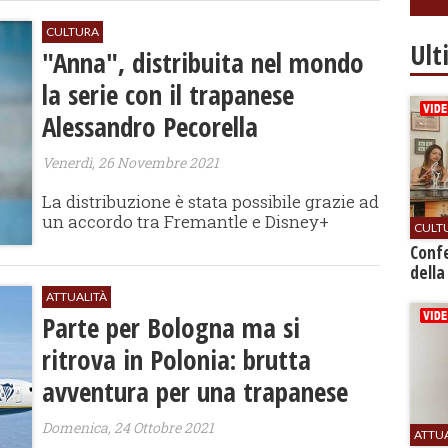
CULTURA
Ult
"Anna", distribuita nel mondo
la serie con il trapanese
Alessandro Pecorella
Venerdì, 26 Novembre 2021
La distribuzione è stata possibile grazie ad
un accordo tra Fremantle e Disney+
CULT
Conf
della
ATTUALITÀ
Parte per Bologna ma si
ritrova in Polonia: brutta
avventura per una trapanese
Domenica, 24 Ottobre 2021
ATTU