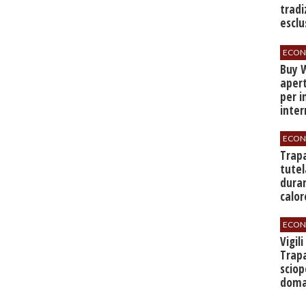
tradi
esclu
agli 
ECON
Buy W
apert
per i
inter
ECON
​Trap
tutel
duran
calor
ECON
​Vigil
Trapa
sciop
doman