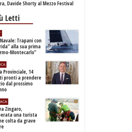
a, Davide Shorty al Mezzo Festival
iù Letti
T
 Navale: Trapani con
ida” alla sua prima
ermo-Montecarlo”
ICA
zia Provinciale, 14
i pronti a prendere
zio dal prossimo
nno
ACA
rva Zingaro,
erata una turista
ne colta da grave
re