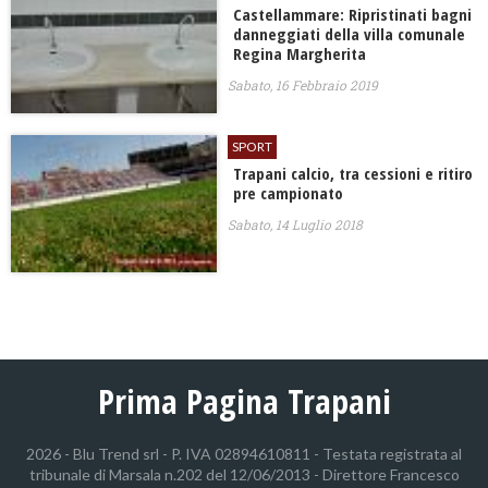
Castellammare: Ripristinati bagni
danneggiati della villa comunale
Regina Margherita
Sabato, 16 Febbraio 2019
SPORT
Trapani calcio, tra cessioni e ritiro
pre campionato
Sabato, 14 Luglio 2018
Prima Pagina Trapani
2026 - Blu Trend srl - P. IVA 02894610811 - Testata registrata al
tribunale di Marsala n.202 del 12/06/2013 - Direttore Francesco