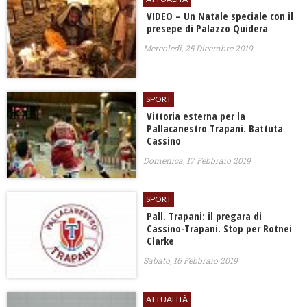
VIDEO – Un Natale speciale con il
presepe di Palazzo Quidera
Mercoledì, 25 Dicembre 2019
SPORT
Vittoria esterna per la
Pallacanestro Trapani. Battuta
Cassino
Domenica, 17 Febbraio 2019
SPORT
Pall. Trapani: il pregara di
Cassino-Trapani. Stop per Rotnei
Clarke
Sabato, 16 Febbraio 2019
ATTUALITÀ