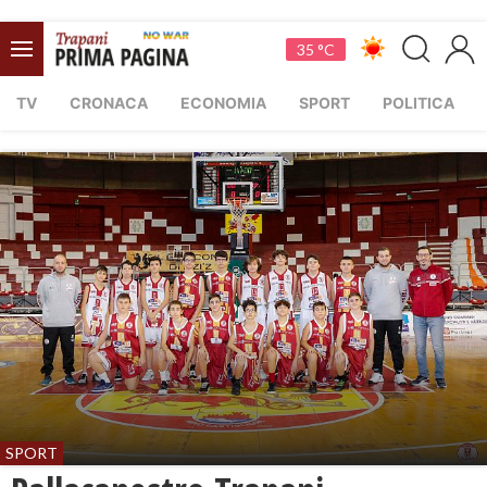
35 °C
TV
CRONACA
ECONOMIA
SPORT
POLITICA
SPORT