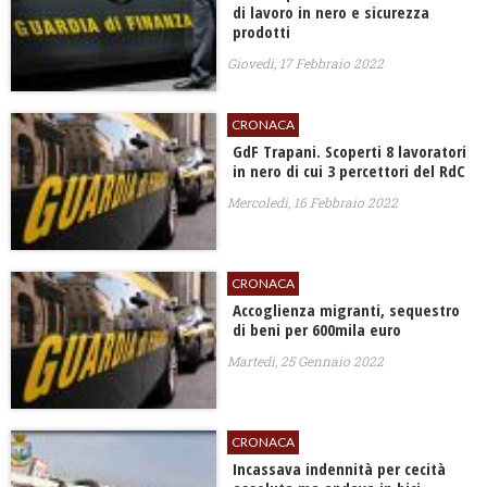
di lavoro in nero e sicurezza
prodotti
Giovedì, 17 Febbraio 2022
CRONACA
GdF Trapani. Scoperti 8 lavoratori
in nero di cui 3 percettori del RdC
Mercoledì, 16 Febbraio 2022
CRONACA
Accoglienza migranti, sequestro
di beni per 600mila euro
Martedì, 25 Gennaio 2022
CRONACA
Incassava indennità per cecità