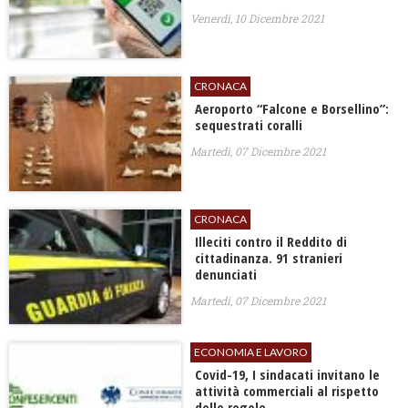
Venerdì, 10 Dicembre 2021
CRONACA
Aeroporto “Falcone e Borsellino”:
sequestrati coralli
Martedì, 07 Dicembre 2021
CRONACA
Illeciti contro il Reddito di
cittadinanza. 91 stranieri
denunciati
Martedì, 07 Dicembre 2021
ECONOMIA E LAVORO
Covid-19, I sindacati invitano le
attività commerciali al rispetto
delle regole