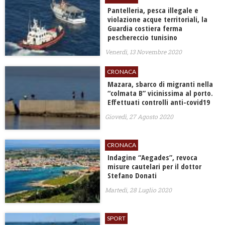
Pantelleria, pesca illegale e
violazione acque territoriali, la
Guardia costiera ferma
peschereccio tunisino
Venerdì, 13 Novembre 2020
CRONACA
Mazara, sbarco di migranti nella
“colmata B” vicinissima al porto.
Effettuati controlli anti-covid19
Giovedì, 27 Agosto 2020
CRONACA
Indagine “Aegades”, revoca
misure cautelari per il dottor
Stefano Donati
Martedì, 28 Luglio 2020
SPORT