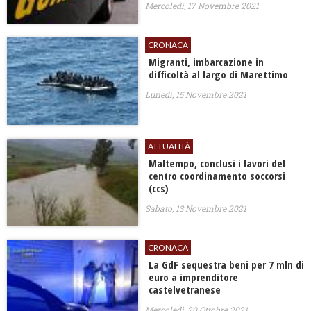
Mercoledì, 17 Novembre 2021
CRONACA
Migranti, imbarcazione in
difficoltà al largo di Marettimo
Lunedì, 15 Novembre 2021
ATTUALITÀ
Maltempo, conclusi i lavori del
centro coordinamento soccorsi
(ccs)
Sabato, 13 Novembre 2021
CRONACA
La GdF sequestra beni per 7 mln di
euro a imprenditore
castelvetranese
Mercoledì, 20 Ottobre 2021