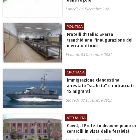
Lunedì, 06 Dicembre 2021
POLITICA
Fratelli d'Italia: «Farsa
tranchidiana l'inaugurazione del
mercato ittico»
Venerdì, 03 Dicembre 2021
CRONACA
Immigrazione clandestina:
arrestato “scafista” e rintracciati
15 migranti
Giovedì, 02 Dicembre 2021
ATTUALITÀ
Covid, il Prefetto dispone piano di
controlli in vista delle festività