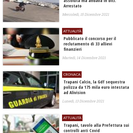
assoluta ma andava in bici.
Arrestato
Mercoledì, 15 Dicembre 2021
ATTUALITÀ
Pubblicato il concorso per il
reclutamento di 33 allievi
finanzieri
Martedì, 14 Dicembre 2021
CRONACA
Trapani Calcio, la Gdf sequestra
polizza da 175 mila euro intestata
ad Alivision
Lunedì, 13 Dicembre 2021
ATTUALITÀ
Trapani, tavolo alla Prefettura sui
controlli anti Covid