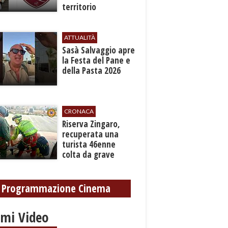
territorio
ATTUALITÀ
Sasà Salvaggio apre
la Festa del Pane e
della Pasta 2026
CRONACA
​Riserva Zingaro,
recuperata una
turista 46enne
colta da grave
malore
Programmazione Cinema
imi Video