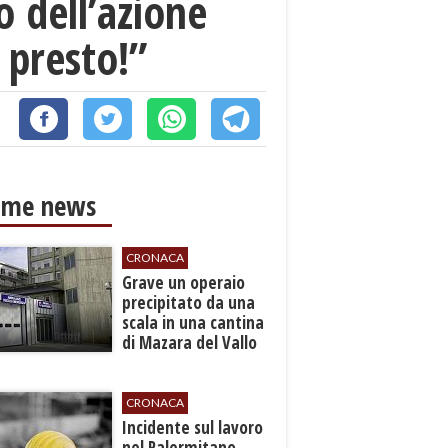
o dell’azione
ù presto!”
ime news
CRONACA
​Grave un operaio
precipitato da una
scala in una cantina
di Mazara del Vallo
CRONACA
​Incidente sul lavoro
nel Palermitano,