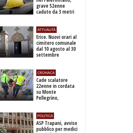
grave 52enne
caduto da 3 metri
in un cantiere
ATTUALITÀ
​Erice. Nuovi orari al
cimitero comunale
dal 10 agosto al 30
settembre
CRONACA
​Cade scalatore
22enne in cordata
su Monte
Pellegrino,
recuperato con
grave ferita a una
gamba
POLITICA
ASP Trapani, avviso
pubblico per medici