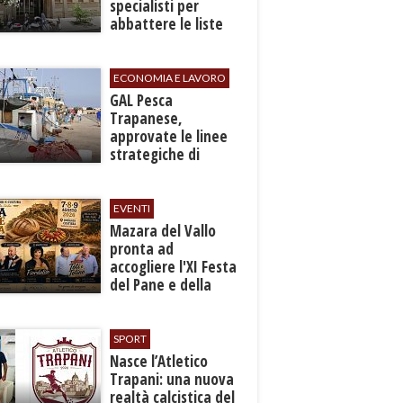
specialisti per
abbattere le liste
d'attesa
ECONOMIA E LAVORO
GAL Pesca
Trapanese,
approvate le linee
strategiche di
sviluppo: Stati
Generali il 24
settembre
EVENTI
Mazara del Vallo
pronta ad
accogliere l'XI Festa
del Pane e della
Pasta
SPORT
Nasce l’Atletico
Trapani: una nuova
realtà calcistica del