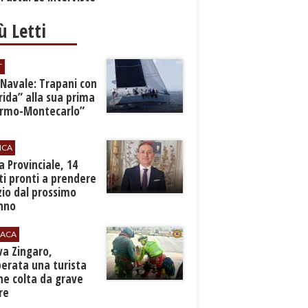
iù Letti
T
 Navale: Trapani con
ida” alla sua prima
ermo-Montecarlo”
ICA
zia Provinciale, 14
i pronti a prendere
zio dal prossimo
nno
ACA
rva Zingaro,
erata una turista
ne colta da grave
re