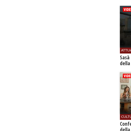
ATTU
Sasà 
della
CULT
Conf
della