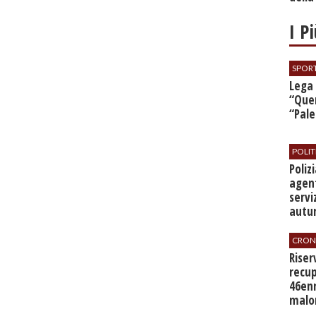
I P
SPOR
​Lega
“Quer
“Pal
POLIT
​Poli
agent
servi
autu
CRON
​Rise
recup
46en
malo