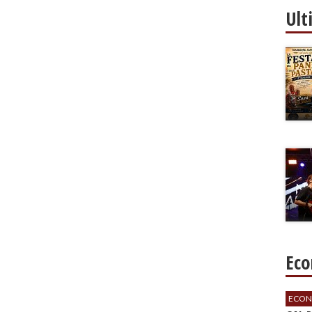
Ult
Eco
ECON