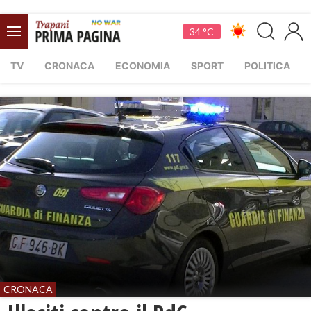
34 °C
TV
CRONACA
ECONOMIA
SPORT
POLITICA
CRONACA