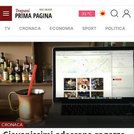
35 °C
TV
CRONACA
ECONOMIA
SPORT
POLITICA
CRONACA