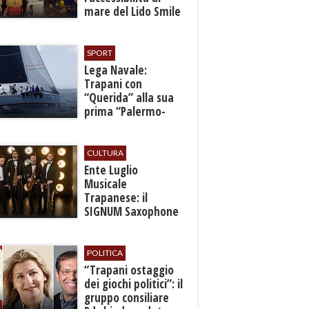
mare del Lido Smile
SPORT
​Lega Navale:
Trapani con
“Querida” alla sua
prima “Palermo-
Montecarlo”
CULTURA
Ente Luglio
Musicale
Trapanese: il
SIGNUM Saxophone
Quartet in concerto
con l’“American
Dream”
POLITICA
​“Trapani ostaggio
dei giochi politici”: il
gruppo consiliare