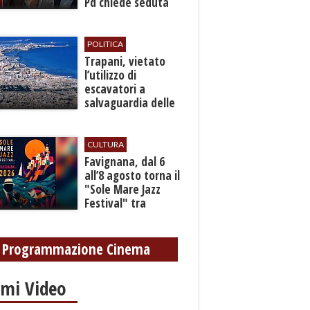
Pd chiede seduta
anticipata per il
bilancio
POLITICA
​Trapani, vietato
l’utilizzo di
escavatori a
salvaguardia delle
reti idrica e
fognaria
CULTURA
Favignana, dal 6
all’8 agosto torna il
"Sole Mare Jazz
Festival" tra
musica, arte e
cultura
Programmazione Cinema
imi Video