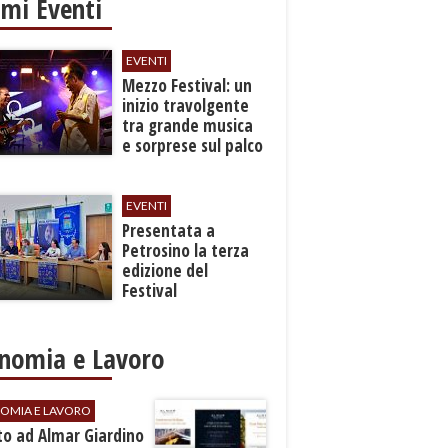
imi Eventi
EVENTI
Mezzo Festival: un
inizio travolgente
tra grande musica
e sorprese sul palco
EVENTI
Presentata a
Petrosino la terza
edizione del
Festival
Internazione della
Canzone Italiana
"Voci dal
nomia e Lavoro
Mediterraneo"
OMIA E LAVORO
to ad Almar Giardino