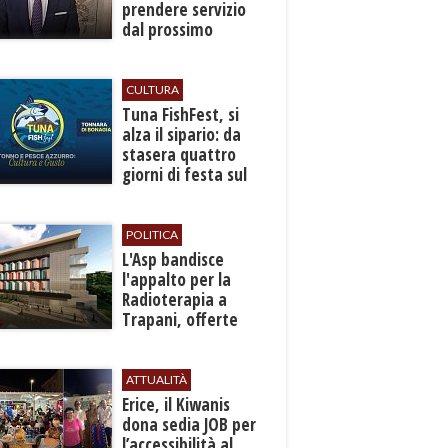
prendere servizio
dal prossimo
autunno
CULTURA
​Tuna FishFest, si
alza il sipario: da
stasera quattro
giorni di festa sul
mare a Bonagia
POLITICA
L'Asp bandisce
l'appalto per la
Radioterapia a
Trapani, offerte
entro l'8 ottobre
ATTUALITÀ
​Erice, il Kiwanis
dona sedia JOB per
l’accessibilità al