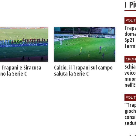
I P
POLIT
​Trap
doman
Sp21 
ferma
all’a
CRON
​Schi
. Trapani e Siracusa
Calcio, il Trapani sul campo
veico
no la Serie C
saluta la Serie C
muor
nell’
POLIT
​“Tra
gioch
consi
sedut
bilan