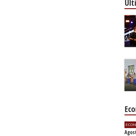
Ult
Eco
ECON
Agos