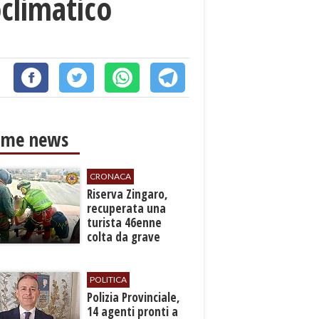
oclimatico
ime news
CRONACA
​Riserva Zingaro,
recuperata una
turista 46enne
colta da grave
malore
POLITICA
​Polizia Provinciale,
14 agenti pronti a