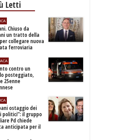
iù Letti
ICA
ani. Chiuso da
i un tratto della
per collegare nuova
ta ferroviaria
eroporto
ACA
anto contro un
lo posteggiato,
e 25enne
Ennese
ICA
pani ostaggio dei
i politici”: il gruppo
liare Pd chiede
a anticipata per il
cio