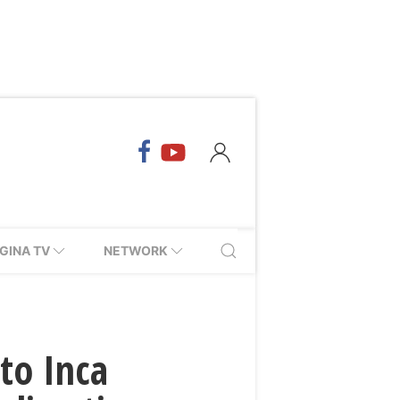
GINA TV
NETWORK
ato Inca