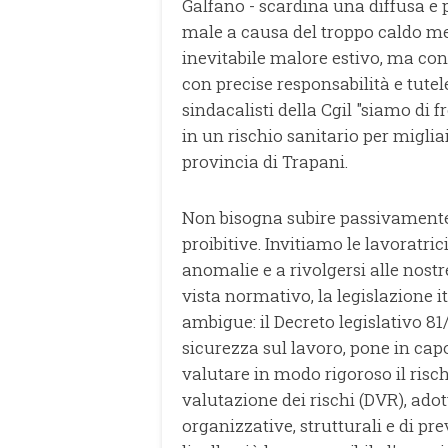
Galfano - scardina una diffusa e 
male a causa del troppo caldo me
inevitabile malore estivo, ma confi
con precise responsabilità e tutele
sindacalisti della Cgil "siamo di
in un rischio sanitario per miglia
provincia di Trapani.
Non bisogna subire passivamente
proibitive. Invitiamo le lavoratric
anomalie e a rivolgersi alle nostre
vista normativo, la legislazione i
ambigue: il Decreto legislativo 81
sicurezza sul lavoro, pone in capo
valutare in modo rigoroso il risc
valutazione dei rischi (DVR), ad
organizzative, strutturali e di pr