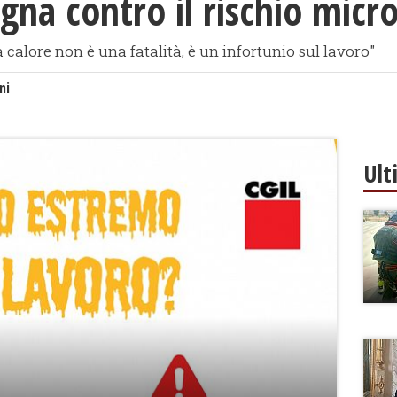
na contro il rischio micr
 calore non è una fatalità, è un infortunio sul lavoro"
ni
Ult