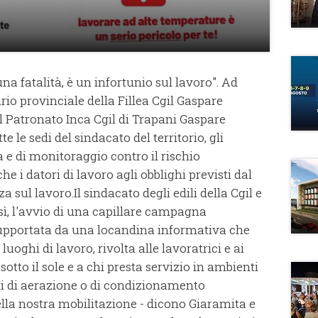
na fatalità, è un infortunio sul lavoro". Ad
rio provinciale della Fillea Cgil Gaspare
el Patronato Inca Cgil di Trapani Gaspare
e le sedi del sindacato del territorio, gli
za e di monitoraggio contro il rischio
 i datori di lavoro agli obblighi previsti dal
a sul lavoro.Il sindacato degli edili della Cgil e
sì, l'avvio di una capillare campagna
supportata da una locandina informativa che
 luoghi di lavoro, rivolta alle lavoratrici e ai
otto il sole e a chi presta servizio in ambienti
emi di aerazione o di condizionamento
lla nostra mobilitazione - dicono Giaramita e