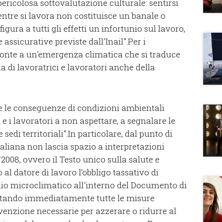
pericolosa sottovalutazione culturale: sentirsi
ntre si lavora non costituisce un banale o
gura a tutti gli effetti un infortunio sul lavoro,
 assicurative previste dall'Inail".Per i
 fronte a un'emergenza climatica che si traduce
ia di lavoratrici e lavoratori anche della
 le conseguenze di condizioni ambientali
i e i lavoratori a non aspettare, a segnalare le
 sedi territoriali".In particolare, dal punto di
taliana non lascia spazio a interpretazioni
/2008, ovvero il Testo unico sulla salute e
 al datore di lavoro l’obbligo tassativo di
hio microclimatico all'interno del Documento di
ottando immediatamente tutte le misure
evenzione necessarie per azzerare o ridurre al