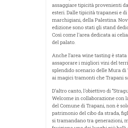
assaggiare tipicità provenienti da
esteri. Dalle tipicità trapanesi e di 
marchigiani, della Palestina. No
edizione sono stati gli stand dedi
Così come l'area dedicata ai celi
del palato.
Anche l’area wine tasting è stat
assaporare i migliori vini del terri
splendido scenario delle Mura di
ai magici tramonti che Trapani s
D’altro canto, l'obiettivo di “Stra
Welcome in collaborazione con la
del Comune di Trapani, non è sol
patrimonio del cibo da strada, fig
si tramandano tra generazioni, m
fruizione uno dei luoghi più belli 