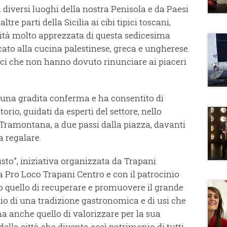
 diversi luoghi della nostra Penisola e da Paesi
altre parti della Sicilia ai cibi tipici toscani,
vità molto apprezzata di questa sedicesima
cato alla cucina palestinese, greca e ungherese.
aci che non hanno dovuto rinunciare ai piaceri
a una gradita conferma e ha consentito di
torio, guidati da esperti del settore, nello
 Tramontana, a due passi dalla piazza, davanti
a regalare.
gusto”, iniziativa organizzata da Trapani
 Pro Loco Trapani Centro e con il patrocinio
o quello di recuperare e promuovere il grande
lio di una tradizione gastronomica e di usi che
a anche quello di valorizzare per la sua
della città che diventa così patrimonio di tutti.