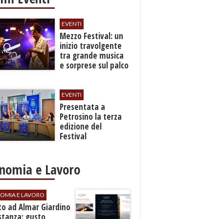
EVENTI
Mezzo Festival: un
inizio travolgente
tra grande musica
e sorprese sul palco
EVENTI
Presentata a
Petrosino la terza
edizione del
Festival
Internazione della
Canzone Italiana
"Voci dal
nomia e Lavoro
Mediterraneo"
OMIA E LAVORO
to ad Almar Giardino
stanza: gusto,