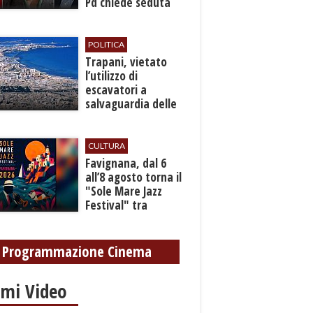
Pd chiede seduta
anticipata per il
bilancio
POLITICA
​Trapani, vietato
l’utilizzo di
escavatori a
salvaguardia delle
reti idrica e
fognaria
CULTURA
Favignana, dal 6
all’8 agosto torna il
"Sole Mare Jazz
Festival" tra
musica, arte e
cultura
Programmazione Cinema
imi Video