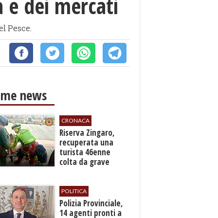
a e dei mercati
el Pesce.
ime news
CRONACA
​Riserva Zingaro,
recuperata una
turista 46enne
colta da grave
malore
POLITICA
​Polizia Provinciale,
14 agenti pronti a