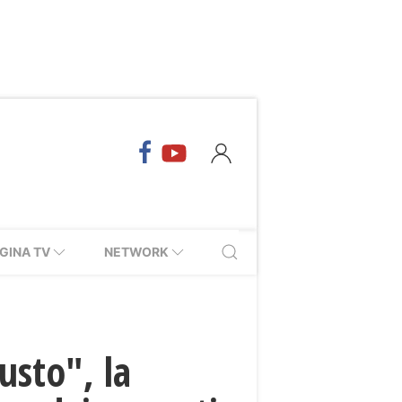
GINA TV
NETWORK
usto", la