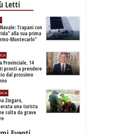
iù Letti
T
 Navale: Trapani con
ida” alla sua prima
ermo-Montecarlo”
ICA
zia Provinciale, 14
i pronti a prendere
zio dal prossimo
nno
ACA
rva Zingaro,
erata una turista
ne colta da grave
re
imi Eventi