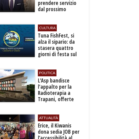
prendere servizio
dal prossimo
autunno
CULTURA
​Tuna FishFest, si
alza il sipario: da
stasera quattro
giorni di festa sul
mare a Bonagia
POLITICA
L'Asp bandisce
l'appalto per la
Radioterapia a
Trapani, offerte
entro l'8 ottobre
ATTUALITÀ
​Erice, il Kiwanis
dona sedia JOB per
l’accessibilità al