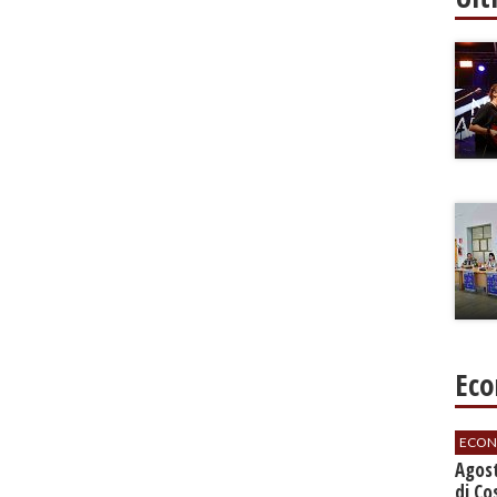
Eco
ECON
Agos
di Co