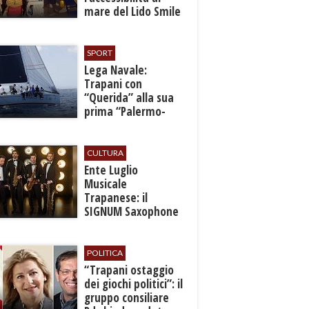
mare del Lido Smile
SPORT
​Lega Navale:
Trapani con
“Querida” alla sua
prima “Palermo-
Montecarlo”
CULTURA
Ente Luglio
Musicale
Trapanese: il
SIGNUM Saxophone
Quartet in concerto
con l’“American
Dream”
POLITICA
​“Trapani ostaggio
dei giochi politici”: il
gruppo consiliare