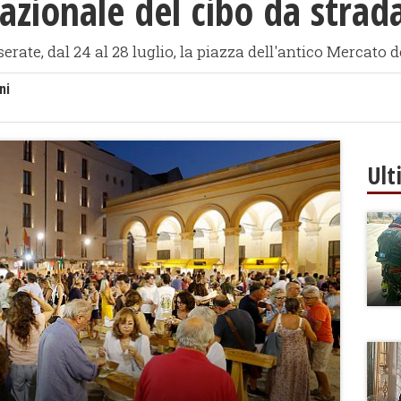
azionale del cibo da strad
erate, dal 24 al 28 luglio, la piazza dell'antico Mercato d
ni
Ult