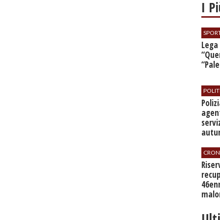
I P
SPOR
​Lega
“Quer
“Pal
POLIT
​Poli
agent
servi
autu
CRON
​Rise
recup
46en
malo
Ult