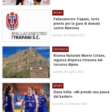
SPORT
Pallacanestro Trapani, tutto
pronto per la gara di domani
contro Mantova
Sabato, 16 Ottobre 2021
CRONACA
Riserva Naturale Monte Cofano,
ragazza dispersa ritrovata dal
Soccorso Alpino
Lunedì, 05 Luglio 2021
SPORT
Elena Vella: «Mi prendo una pausa
dal basket»
Giovedì, 21 Gennaio 2021