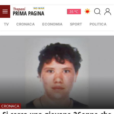
35 °C
TV
CRONACA
ECONOMIA
SPORT
POLITICA
CRONACA