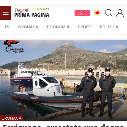
35 °C
TV
CRONACA
ECONOMIA
SPORT
POLITICA
CRONACA