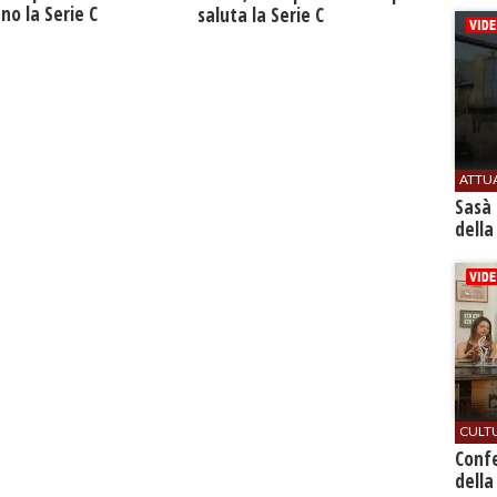
no la Serie C
saluta la Serie C
ATTU
Sasà 
della
CULT
Conf
della