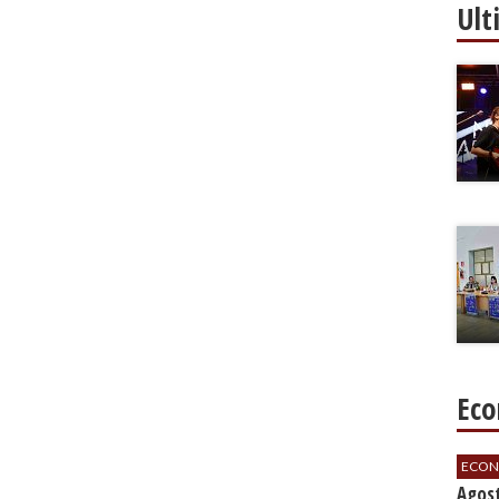
Ult
Eco
ECON
Agos