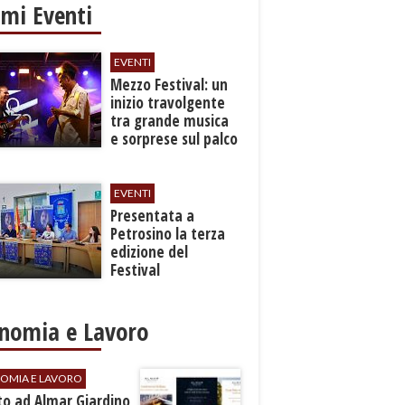
imi Eventi
EVENTI
Mezzo Festival: un
inizio travolgente
tra grande musica
e sorprese sul palco
EVENTI
Presentata a
Petrosino la terza
edizione del
Festival
Internazione della
Canzone Italiana
"Voci dal
nomia e Lavoro
Mediterraneo"
OMIA E LAVORO
to ad Almar Giardino