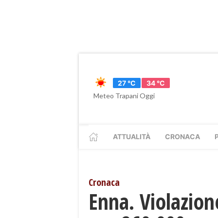
27 °C
34 °C
Meteo Trapani Oggi
ATTUALITÀ
CRONACA
Cronaca
​Enna. Violazio