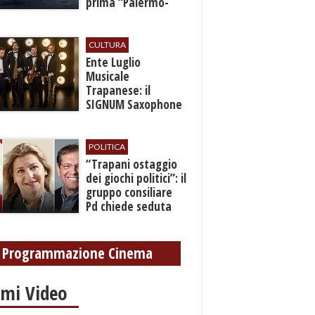
prima “Palermo-
Montecarlo”
CULTURA
Ente Luglio
Musicale
Trapanese: il
SIGNUM Saxophone
Quartet in concerto
con l’“American
Dream”
POLITICA
​“Trapani ostaggio
dei giochi politici”: il
gruppo consiliare
Pd chiede seduta
anticipata per il
bilancio
Programmazione Cinema
imi Video