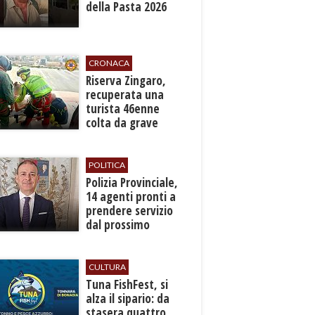
della Pasta 2026
CRONACA
​Riserva Zingaro,
recuperata una
turista 46enne
colta da grave
malore
POLITICA
​Polizia Provinciale,
14 agenti pronti a
prendere servizio
dal prossimo
autunno
CULTURA
​Tuna FishFest, si
alza il sipario: da
stasera quattro