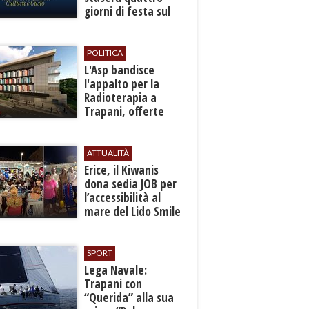
giorni di festa sul
mare a Bonagia
POLITICA
L'Asp bandisce
l'appalto per la
Radioterapia a
Trapani, offerte
entro l'8 ottobre
ATTUALITÀ
​Erice, il Kiwanis
dona sedia JOB per
l’accessibilità al
mare del Lido Smile
SPORT
​Lega Navale:
Trapani con
“Querida” alla sua