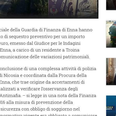
ciale della Guardia di Finanza di Enna hanno
o di sequestro preventivo per un importo
euro, emesso dal Giudice per le Indagini
 Enna, a carico di un residente a Troina
comunicazione delle variazioni patrimoniali.
conclusione di una complessa attività di polizia
di Nicosia e coordinata dalla Procura della
 Enna, che trae origine da accertamenti di
lizzati a verificare l’osservanza degli
Antimafia. – si legge in una nota della Finanza
2016 alla misura di prevenzione della
 sicurezza con obbligo di soggiorno nel
 normativa vigente era obbligato a comunicare,