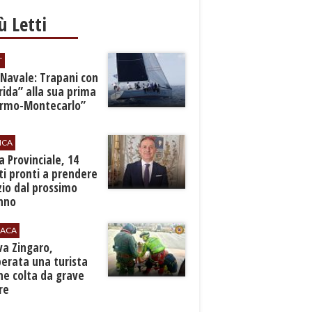
iù Letti
T
 Navale: Trapani con
ida” alla sua prima
ermo-Montecarlo”
ICA
zia Provinciale, 14
i pronti a prendere
zio dal prossimo
nno
ACA
rva Zingaro,
erata una turista
ne colta da grave
re