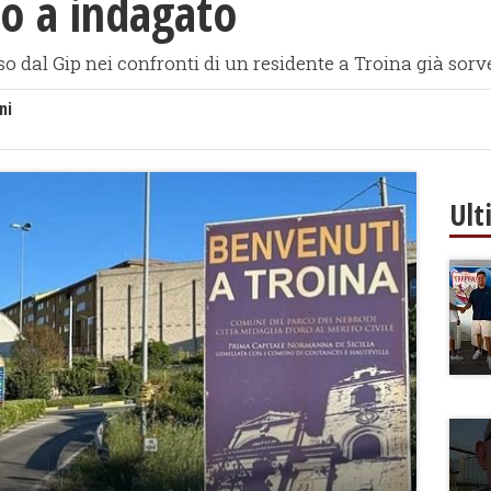
ro a indagato
dal Gip nei confronti di un residente a Troina già sorve
ni
Ult