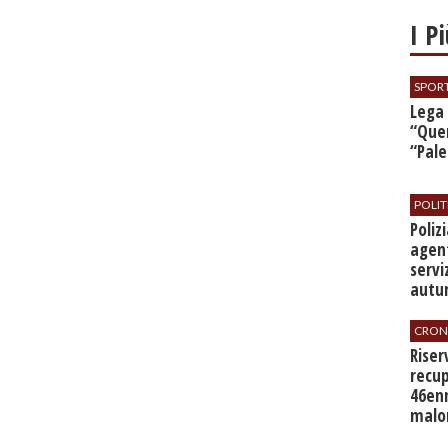
I P
SPOR
​Lega
“Quer
“Pal
POLIT
​Poli
agent
servi
autu
CRON
​Rise
recup
46en
malo