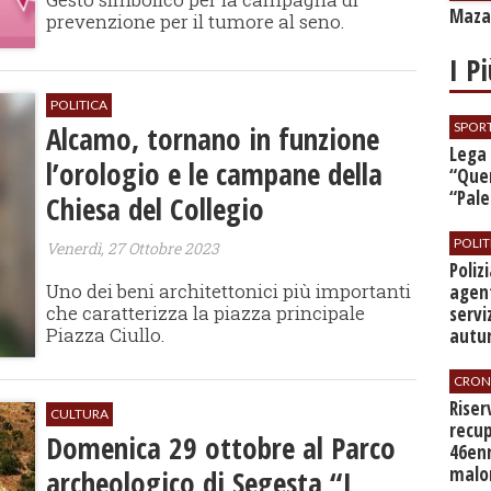
Mazar
prevenzione per il tumore al seno.
I P
POLITICA
Alcamo, tornano in funzione
SPOR
​Lega
l’orologio e le campane della
“Quer
“Pal
Chiesa del Collegio
POLIT
Venerdì, 27 Ottobre 2023
​Poli
Uno dei beni architettonici più importanti
agent
che caratterizza la piazza principale
servi
Piazza Ciullo.
autu
CRON
​Rise
CULTURA
recup
Domenica 29 ottobre al Parco
46en
malo
archeologico di Segesta “I