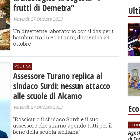
frutti di Demetra”
Ult
Venerdì, 27 Ottobre 2023
Un divertente laboratorio con il das per i
bambini tra i 6 e i 10 anni, domenica 29
ottobre
POLITICA
Assessore Turano replica al
sindaco Surdi: nessun attacco
alle scuole di Alcamo
Eco
Venerdì, 27 Ottobre 2023
“Rassicuro il sindaco Surdi e il suo
assessore che stiamo agendo tutti per il
ECON
bene della scuola siciliana"
Agos
di Co