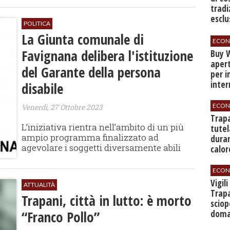
tradi
esclu
POLITICA
agli 
La Giunta comunale di
ECON
Favignana delibera l'istituzione
Buy W
apert
del Garante della persona
per i
inter
disabile
ECON
Venerdì, 27 Ottobre 2023
​Trap
L’iniziativa rientra nell’ambito di un più
tutel
ampio programma finalizzato ad
duran
agevolare i soggetti diversamente abili
calor
ECON
​Vigil
ATTUALITÀ
Trapa
Trapani, città in lutto: è morto
sciop
“Franco Pollo”
doman