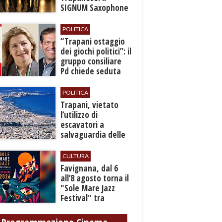
SIGNUM Saxophone
Quartet in concerto
con l’“American
POLITICA
Dream”
​“Trapani ostaggio
dei giochi politici”: il
gruppo consiliare
Pd chiede seduta
anticipata per il
bilancio
POLITICA
​Trapani, vietato
l’utilizzo di
escavatori a
salvaguardia delle
reti idrica e
fognaria
CULTURA
Favignana, dal 6
all’8 agosto torna il
"Sole Mare Jazz
Festival" tra
musica, arte e
cultura