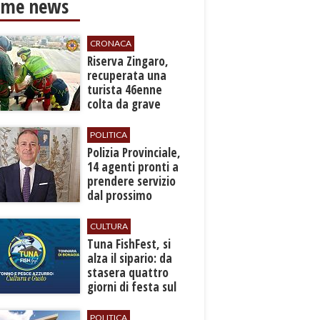
ime news
CRONACA
​Riserva Zingaro,
recuperata una
turista 46enne
colta da grave
malore
POLITICA
​Polizia Provinciale,
14 agenti pronti a
prendere servizio
dal prossimo
autunno
CULTURA
​Tuna FishFest, si
alza il sipario: da
stasera quattro
giorni di festa sul
mare a Bonagia
POLITICA