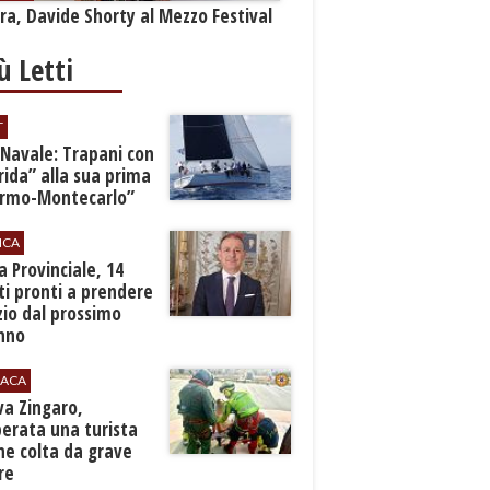
a, Davide Shorty al Mezzo Festival
iù Letti
T
 Navale: Trapani con
ida” alla sua prima
ermo-Montecarlo”
ICA
zia Provinciale, 14
i pronti a prendere
zio dal prossimo
nno
ACA
rva Zingaro,
erata una turista
ne colta da grave
re