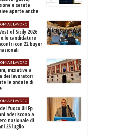
zione e serate
sive aperte anche
ospiti esterni
OMIA E LAVORO
est of Sicily 2026:
e le candidature
ncontri con 22 buyer
nazionali
OMIA E LAVORO
ani, iniziative a
a dei lavoratori
te le ondate di
e
OMIA E LAVORO
i del fuoco Uil Fp
ni aderiscono a
ero nazionale di
i 25 luglio