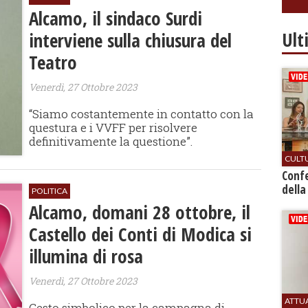
Alcamo, il sindaco Surdi
Ult
interviene sulla chiusura del
Teatro
Venerdì, 27 Ottobre 2023
“Siamo costantemente in contatto con la
questura e i VVFF per risolvere
definitivamente la questione”.
CULT
Conf
della
POLITICA
Alcamo, domani 28 ottobre, il
Castello dei Conti di Modica si
illumina di rosa
Venerdì, 27 Ottobre 2023
ATTU
Gesto simbolico per la campagna di