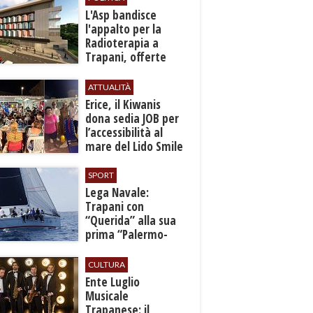
L'Asp bandisce
l'appalto per la
Radioterapia a
Trapani, offerte
entro l'8 ottobre
ATTUALITÀ
​Erice, il Kiwanis
dona sedia JOB per
l’accessibilità al
mare del Lido Smile
SPORT
​Lega Navale:
Trapani con
“Querida” alla sua
prima “Palermo-
Montecarlo”
CULTURA
Ente Luglio
Musicale
Trapanese: il