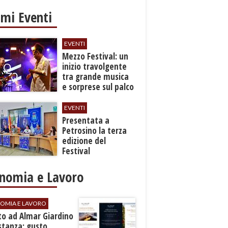
imi Eventi
EVENTI
Mezzo Festival: un
inizio travolgente
tra grande musica
e sorprese sul palco
EVENTI
Presentata a
Petrosino la terza
edizione del
Festival
Internazione della
Canzone Italiana
nomia e Lavoro
"Voci dal
Mediterraneo"
OMIA E LAVORO
to ad Almar Giardino
stanza: gusto,