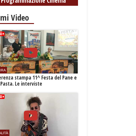
Programmazione Cinema
imi Video
URA
erenza stampa 11^ Festa del Pane e
 Pasta. Le interviste
ALITÀ