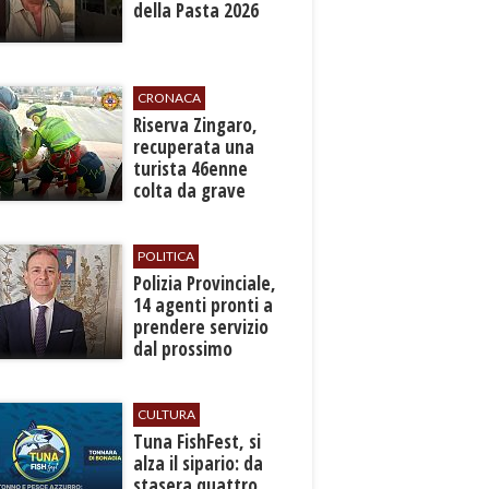
della Pasta 2026
CRONACA
​Riserva Zingaro,
recuperata una
turista 46enne
colta da grave
malore
POLITICA
​Polizia Provinciale,
14 agenti pronti a
prendere servizio
dal prossimo
autunno
CULTURA
​Tuna FishFest, si
alza il sipario: da
stasera quattro