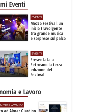
imi Eventi
EVENTI
Mezzo Festival: un
inizio travolgente
tra grande musica
e sorprese sul palco
EVENTI
Presentata a
Petrosino la terza
edizione del
Festival
Internazione della
Canzone Italiana
"Voci dal
nomia e Lavoro
Mediterraneo"
OMIA E LAVORO
to ad Almar Giardino