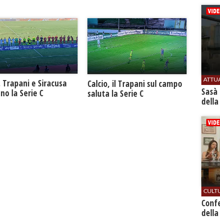
ATTU
. Trapani e Siracusa
Calcio, il Trapani sul campo
Sasà 
no la Serie C
saluta la Serie C
della
CULT
Conf
della