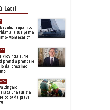
iù Letti
T
 Navale: Trapani con
ida” alla sua prima
ermo-Montecarlo”
ICA
zia Provinciale, 14
i pronti a prendere
zio dal prossimo
nno
ACA
rva Zingaro,
erata una turista
ne colta da grave
re