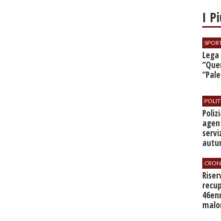
I P
SPOR
​Lega
“Quer
“Pal
POLIT
​Poli
agent
servi
autu
CRON
​Rise
recup
46en
malo