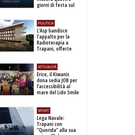
giorni di festa sul
mare a Bonagia
POLITICA
L'Asp bandisce
l'appalto per la
Radioterapia a
Trapani, offerte
entro l'8 ottobre
ATTUALITÀ
​Erice, il Kiwanis
dona sedia JOB per
l’accessibilità al
mare del Lido Smile
SPORT
​Lega Navale:
Trapani con
“Querida” alla sua