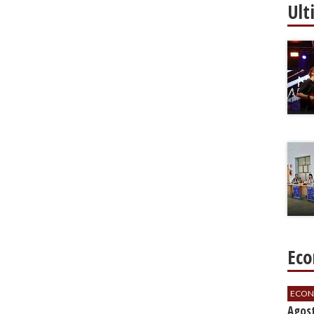
Ult
Eco
ECON
Agos