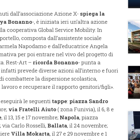
tenuti dall’associazione Azione X-
spiega la
anya Bonanno
-, è iniziata ieri un’altra azione
la cooperativa Global Service Mobility. In
sportello, composta dall’assistente sociale
 Carmela Napodamo e dall’educatrice Angela
mativa per poi entrare nel vivo del progetto di
za. Rest-Art –
ricorda Bonanno
- punta a
infatti prevede diverse azioni all’interno e fuori
di combattere la dispersione scolastica,
lavoro e recuperare il rapporto genitori/figli».
eseguirà le seguenti
tappe
:
piazza Sandro
bre;
via Fratelli Aiuto
( zona Funivia), il 6, 8 e
e
, il 13, 15 e 17 novembre;
Napola
, piazza
 via Carlo Rosselli,
Ballata
, il 24 novembre;
tiere
Villa Mokarta
, il 27 e 29 novembre e 1