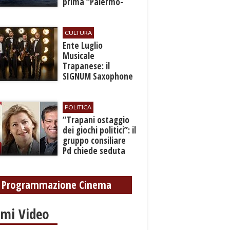
prima “Palermo-
Montecarlo”
CULTURA
Ente Luglio
Musicale
Trapanese: il
SIGNUM Saxophone
Quartet in concerto
con l’“American
Dream”
POLITICA
​“Trapani ostaggio
dei giochi politici”: il
gruppo consiliare
Pd chiede seduta
anticipata per il
bilancio
Programmazione Cinema
imi Video