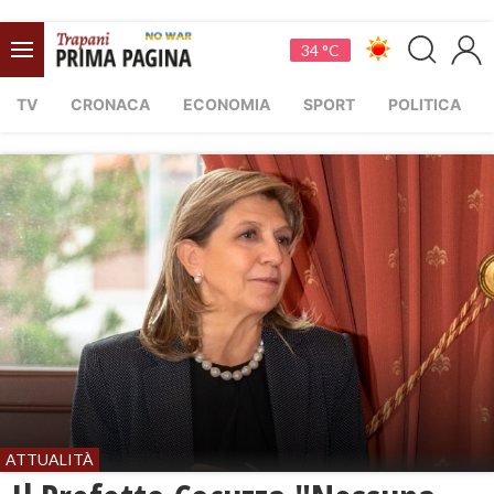
34 °C
TV
CRONACA
ECONOMIA
SPORT
POLITICA
ATTUALITÀ