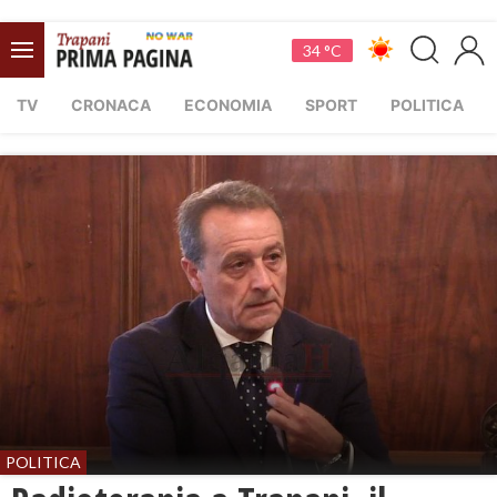
34 °C
TV
CRONACA
ECONOMIA
SPORT
POLITICA
POLITICA