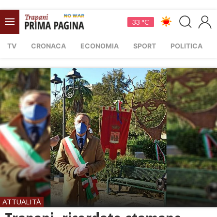
33 °C
TV
CRONACA
ECONOMIA
SPORT
POLITICA
ATTUALITÀ