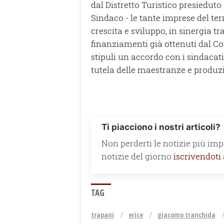
dal Distretto Turistico presieduto 
Sindaco - le tante imprese del te
crescita e sviluppo, in sinergia tra 
finanziamenti già ottenuti dal C
stipuli un accordo con i sindacati
tutela delle maestranze e produzi
Ti piacciono i nostri articoli?
Non perderti le notizie più impo
notizie del giorno
iscrivendoti
TAG
trapani
erice
giacomo tranchida