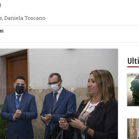
o
e, Daniela Toscano.
ni
Ult