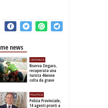
ime news
CRONACA
​Riserva Zingaro,
recuperata una
turista 46enne
colta da grave
malore
POLITICA
​Polizia Provinciale,
14 agenti pronti a