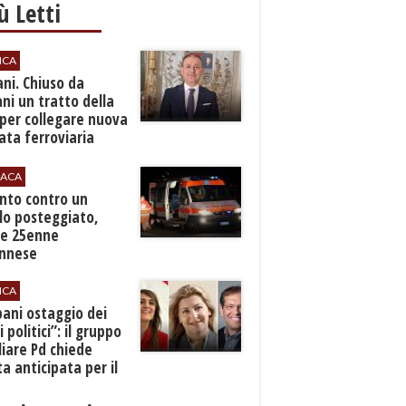
iù Letti
ICA
ani. Chiuso da
i un tratto della
per collegare nuova
ta ferroviaria
eroporto
ACA
anto contro un
lo posteggiato,
e 25enne
Ennese
ICA
pani ostaggio dei
i politici”: il gruppo
liare Pd chiede
a anticipata per il
cio