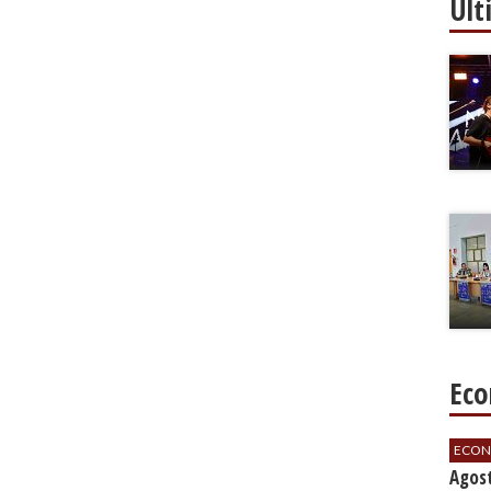
Ult
Eco
ECON
Agos