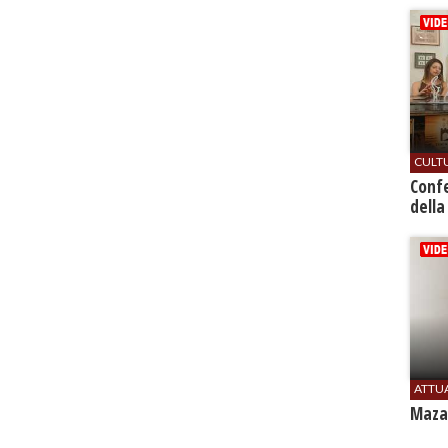
CULT
Conf
della
ATTU
Mazar