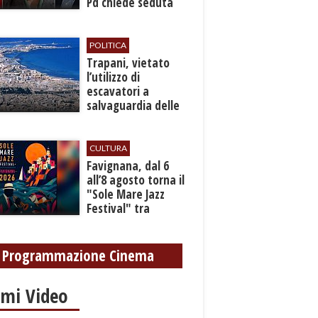
Pd chiede seduta
anticipata per il
bilancio
POLITICA
​Trapani, vietato
l’utilizzo di
escavatori a
salvaguardia delle
reti idrica e
fognaria
CULTURA
Favignana, dal 6
all’8 agosto torna il
"Sole Mare Jazz
Festival" tra
musica, arte e
cultura
Programmazione Cinema
imi Video