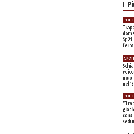
I P
POLIT
​Trap
doman
Sp21 
ferma
all’a
CRON
​Schi
veico
muor
nell’
POLIT
​“Tra
gioch
consi
sedut
bilan