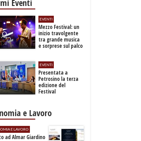
imi Eventi
EVENTI
Mezzo Festival: un
inizio travolgente
tra grande musica
e sorprese sul palco
EVENTI
Presentata a
Petrosino la terza
edizione del
Festival
Internazione della
Canzone Italiana
"Voci dal
nomia e Lavoro
Mediterraneo"
OMIA E LAVORO
to ad Almar Giardino