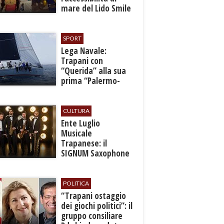
mare del Lido Smile
SPORT
​Lega Navale:
Trapani con
“Querida” alla sua
prima “Palermo-
Montecarlo”
CULTURA
Ente Luglio
Musicale
Trapanese: il
SIGNUM Saxophone
Quartet in concerto
con l’“American
Dream”
POLITICA
​“Trapani ostaggio
dei giochi politici”: il
gruppo consiliare