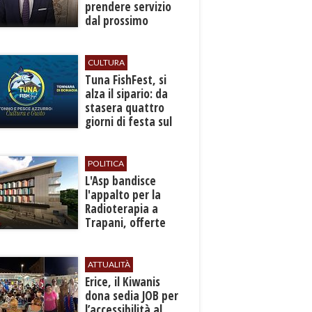
prendere servizio
dal prossimo
autunno
CULTURA
​Tuna FishFest, si
alza il sipario: da
stasera quattro
giorni di festa sul
mare a Bonagia
POLITICA
L'Asp bandisce
l'appalto per la
Radioterapia a
Trapani, offerte
entro l'8 ottobre
ATTUALITÀ
​Erice, il Kiwanis
dona sedia JOB per
l’accessibilità al