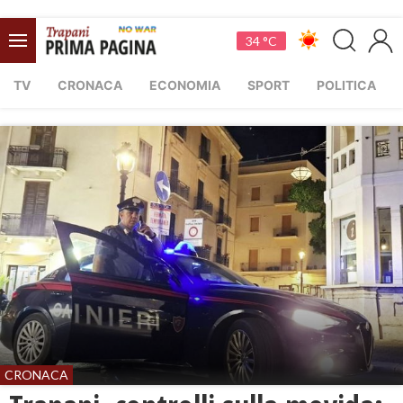
34 °C
TV
CRONACA
ECONOMIA
SPORT
POLITICA
CRONACA