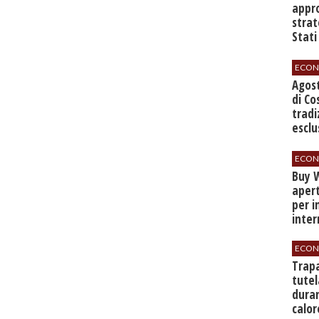
appro
strat
Stati
sett
ECON
Agos
di Co
tradi
esclu
agli 
ECON
Buy W
apert
per i
inter
ECON
​Trap
tutel
duran
calor