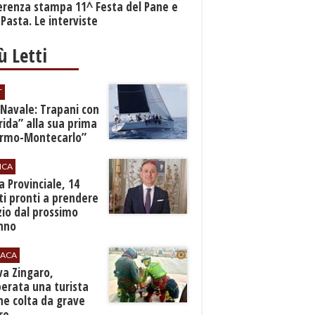
erenza stampa 11^ Festa del Pane e
 Pasta. Le interviste
iù Letti
T
 Navale: Trapani con
ida” alla sua prima
ermo-Montecarlo”
ICA
zia Provinciale, 14
i pronti a prendere
zio dal prossimo
nno
ACA
rva Zingaro,
erata una turista
ne colta da grave
re