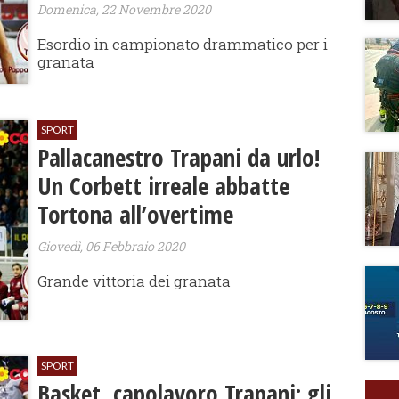
Domenica, 22 Novembre 2020
Esordio in campionato drammatico per i
granata
SPORT
Pallacanestro Trapani da urlo!
Un Corbett irreale abbatte
Tortona all’overtime
Giovedì, 06 Febbraio 2020
Grande vittoria dei granata
SPORT
Basket, capolavoro Trapani: gli