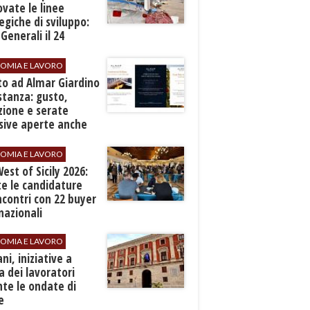
vate le linee
egiche di sviluppo:
 Generali il 24
embre
OMIA E LAVORO
to ad Almar Giardino
stanza: gusto,
zione e serate
sive aperte anche
ospiti esterni
OMIA E LAVORO
est of Sicily 2026:
e le candidature
ncontri con 22 buyer
nazionali
OMIA E LAVORO
ani, iniziative a
a dei lavoratori
te le ondate di
e