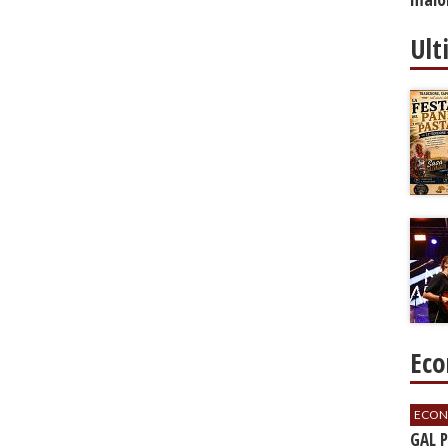
Ult
Eco
ECON
GAL 