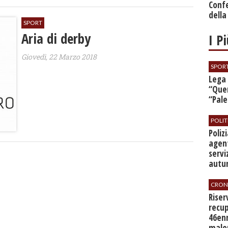
Conf
della
SPORT
Aria di derby
I P
Giovedì, 22 Marzo 2018
SPOR
​Lega
“Quer
“Pal
POLIT
​Poli
agent
servi
autu
CRON
​Rise
recup
46en
malo