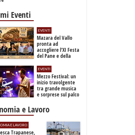
imi Eventi
EVENTI
Mazara del Vallo
pronta ad
accogliere l'XI Festa
del Pane e della
Pasta
EVENTI
Mezzo Festival: un
inizio travolgente
tra grande musica
e sorprese sul palco
nomia e Lavoro
OMIA E LAVORO
Pesca Trapanese,