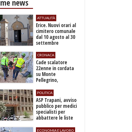
ime news
ATTUALITÀ
​Erice. Nuovi orari al
cimitero comunale
dal 10 agosto al 30
settembre
CRONACA
​Cade scalatore
22enne in cordata
su Monte
Pellegrino,
recuperato con
grave ferita a una
POLITICA
gamba
ASP Trapani, avviso
pubblico per medici
specialisti per
abbattere le liste
d'attesa
ECONOMIA E LAVORO