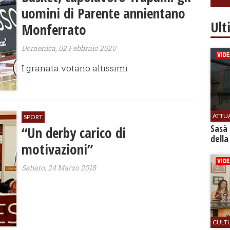
uomini di Parente annientano
Ult
Monferrato
Domenica, 02 Febbraio 2020
I granata votano altissimi
ATTU
SPORT
Sasà 
“Un derby carico di
della
motivazioni”
Sabato, 24 Marzo 2018
CULT