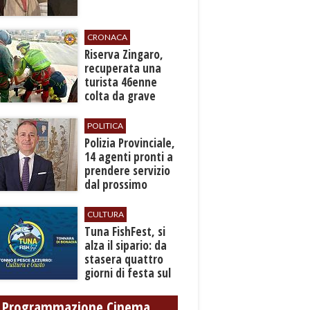
CRONACA
​Riserva Zingaro,
recuperata una
turista 46enne
colta da grave
malore
POLITICA
​Polizia Provinciale,
14 agenti pronti a
prendere servizio
dal prossimo
autunno
CULTURA
​Tuna FishFest, si
alza il sipario: da
stasera quattro
giorni di festa sul
mare a Bonagia
Programmazione Cinema