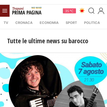
35 °C
TV
CRONACA
ECONOMIA
SPORT
POLITICA
Tutte le ultime news su barocco