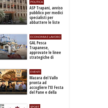
gamba
POLITICA
ASP Trapani, avviso
pubblico per medici
specialisti per
abbattere le liste
d'attesa
ECONOMIA E LAVORO
GAL Pesca
Trapanese,
approvate le linee
strategiche di
sviluppo: Stati
Generali il 24
settembre
EVENTI
Mazara del Vallo
pronta ad
accogliere l'XI Festa
del Pane e della
Pasta
SPORT