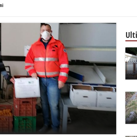
ni
Ult