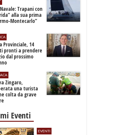
T
 Navale: Trapani con
ida” alla sua prima
ermo-Montecarlo”
ICA
zia Provinciale, 14
i pronti a prendere
zio dal prossimo
nno
ACA
rva Zingaro,
erata una turista
ne colta da grave
re
imi Eventi
EVENTI