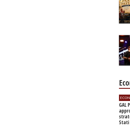
Eco
ECON
GAL 
appro
strat
Stati
sett