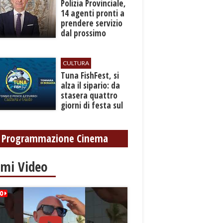
​Polizia Provinciale,
14 agenti pronti a
prendere servizio
dal prossimo
autunno
CULTURA
​Tuna FishFest, si
alza il sipario: da
stasera quattro
giorni di festa sul
mare a Bonagia
Programmazione Cinema
imi Video