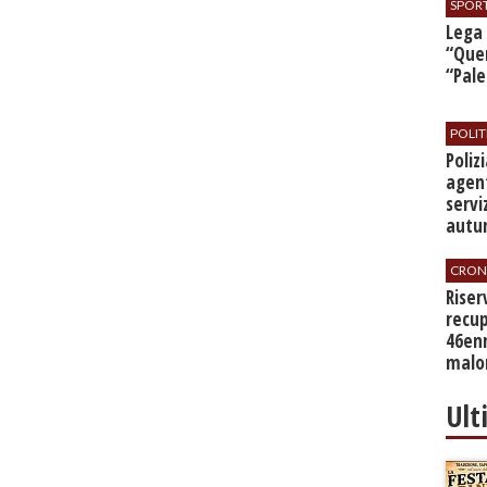
SPOR
​Lega
“Quer
“Pal
POLIT
​Poli
agent
servi
autu
CRON
​Rise
recup
46en
malo
Ult