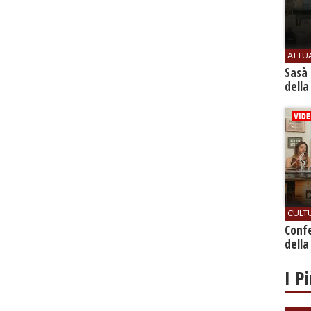
ATTU
Sasà 
della
CULT
Conf
della
I P