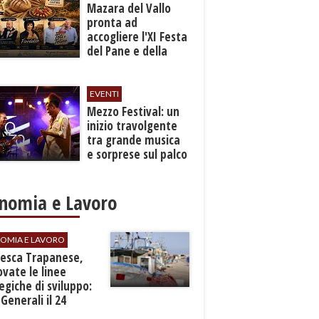
Mazara del Vallo
pronta ad
accogliere l'XI Festa
del Pane e della
Pasta
EVENTI
Mezzo Festival: un
inizio travolgente
tra grande musica
e sorprese sul palco
nomia e Lavoro
OMIA E LAVORO
Pesca Trapanese,
vate le linee
egiche di sviluppo:
 Generali il 24
embre