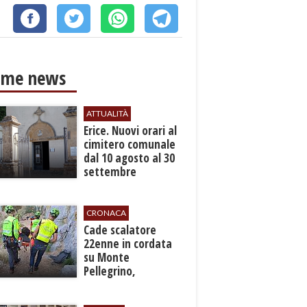
ime news
ATTUALITÀ
​Erice. Nuovi orari al
cimitero comunale
dal 10 agosto al 30
settembre
CRONACA
​Cade scalatore
22enne in cordata
su Monte
Pellegrino,
recuperato con
grave ferita a una