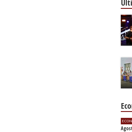
Ult
Eco
ECON
Agos