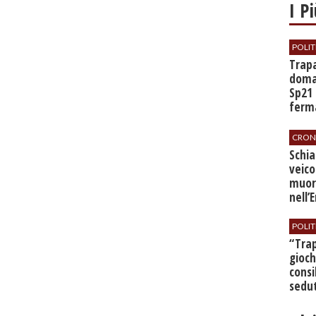
I P
POLIT
​Trap
doman
Sp21 
ferma
all’a
CRON
​Schi
veico
muor
nell’
POLIT
​“Tra
gioch
consi
sedut
bilan