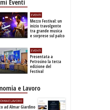
imi Eventi
EVENTI
Mezzo Festival: un
inizio travolgente
tra grande musica
e sorprese sul palco
EVENTI
Presentata a
Petrosino la terza
edizione del
Festival
Internazione della
Canzone Italiana
"Voci dal
nomia e Lavoro
Mediterraneo"
OMIA E LAVORO
to ad Almar Giardino