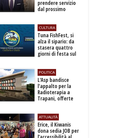
prendere servizio
dal prossimo
autunno
CULTURA
​Tuna FishFest, si
alza il sipario: da
stasera quattro
giorni di festa sul
mare a Bonagia
POLITICA
L'Asp bandisce
l'appalto per la
Radioterapia a
Trapani, offerte
entro l'8 ottobre
ATTUALITÀ
​Erice, il Kiwanis
dona sedia JOB per
l’accessibilità al