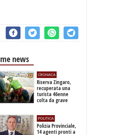
ime news
CRONACA
​Riserva Zingaro,
recuperata una
turista 46enne
colta da grave
malore
POLITICA
​Polizia Provinciale,
14 agenti pronti a