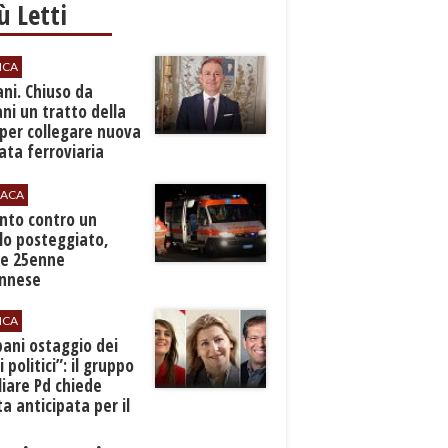
iù Letti
ICA
ani. Chiuso da
i un tratto della
per collegare nuova
ta ferroviaria
eroporto
ACA
anto contro un
lo posteggiato,
e 25enne
Ennese
ICA
pani ostaggio dei
i politici”: il gruppo
liare Pd chiede
a anticipata per il
cio