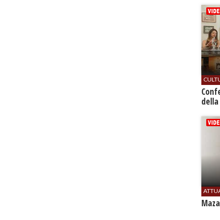
CULT
Conf
della
ATTU
Mazar