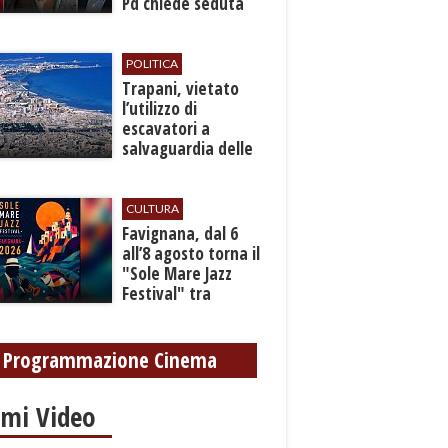
Pd chiede seduta
anticipata per il
bilancio
POLITICA
​Trapani, vietato
l’utilizzo di
escavatori a
salvaguardia delle
reti idrica e
fognaria
CULTURA
Favignana, dal 6
all’8 agosto torna il
"Sole Mare Jazz
Festival" tra
musica, arte e
cultura
Programmazione Cinema
imi Video