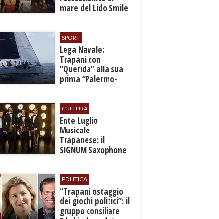
mare del Lido Smile
SPORT
​Lega Navale:
Trapani con
“Querida” alla sua
prima “Palermo-
Montecarlo”
CULTURA
Ente Luglio
Musicale
Trapanese: il
SIGNUM Saxophone
Quartet in concerto
con l’“American
Dream”
POLITICA
​“Trapani ostaggio
dei giochi politici”: il
gruppo consiliare