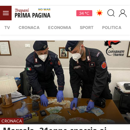
34 °C
TV
CRONACA
ECONOMIA
SPORT
POLITICA
CRONACA