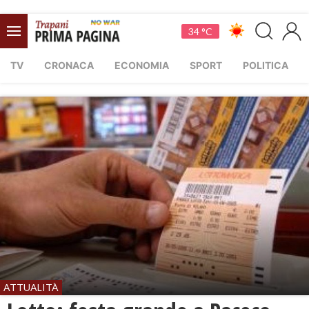
34 °C
TV
CRONACA
ECONOMIA
SPORT
POLITICA
ATTUALITÀ