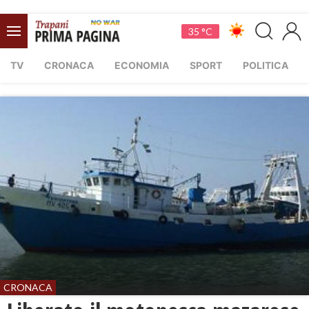
35 °C
TV
CRONACA
ECONOMIA
SPORT
POLITICA
CRONACA